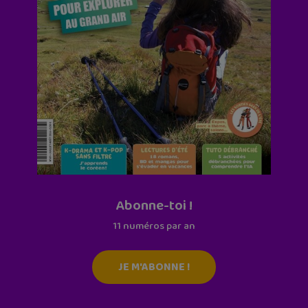
Abonne-toi !
11 numéros par an
JE M'ABONNE !