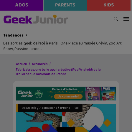
ADOS
PARENTS
KIDS
Tendances
Les sorties geek de l’été à Paris : One Piece au musée Grévin, Zoo Art
Show, Passion Japon…
Accueil
Actualités
Fabricabrac, une belle appli créative (iPad/Android) de la
Bibliothèque nationale de France
/
/
Actualités
Applications
iPhone - iPad