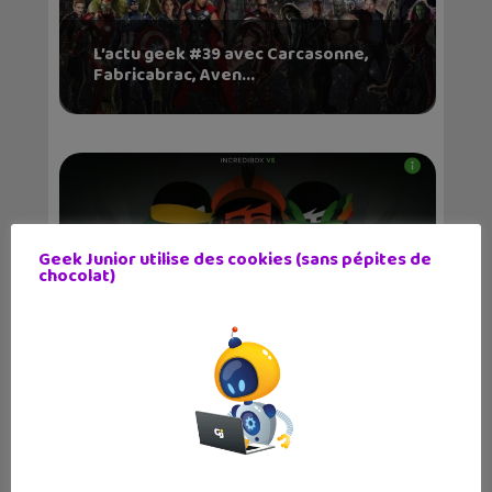
L’actu geek #39 avec Carcasonne,
Fabricabrac, Aven...
Geek Junior utilise des cookies (sans pépites de
chocolat)
Incredibox : une géniale boîte à
musique sur ton i...