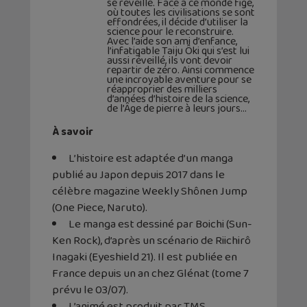
se réveille. Face à ce monde figé,
où toutes les civilisations se sont
effondrées, il décide d’utiliser la
science pour le reconstruire.
Avec l’aide son ami d’enfance,
l’infatigable Taiju Ôki qui s’est lui
aussi réveillé, ils vont devoir
repartir de zéro. Ainsi commence
une incroyable aventure pour se
réapproprier des milliers
d’années d’histoire de la science,
de l’Âge de pierre à leurs jours…
À savoir
L’histoire est adaptée d’un manga
publié au Japon depuis 2017 dans le
célèbre magazine Weekly Shônen Jump
(One Piece, Naruto).
Le manga est dessiné par Boichi (Sun-
Ken Rock), d’après un scénario de Riichirô
Inagaki (Eyeshield 21). Il est publiée en
France depuis un an chez Glénat (tome 7
prévu le 03/07).
L’animé est produit par TMS