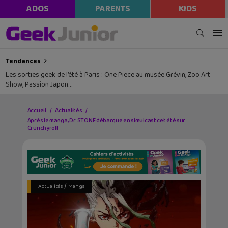
ADOS
PARENTS
KIDS
Tendances
Les sorties geek de l’été à Paris : One Piece au musée Grévin, Zoo Art
Show, Passion Japon…
Accueil
Actualités
Après le manga, Dr. STONE débarque en simulcast cet été sur
Crunchyroll
/
Actualités
Manga