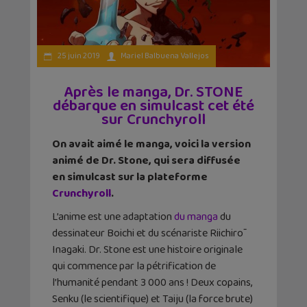
25 juin 2019
Mariel Balbuena Vallejos
Après le manga, Dr. STONE
débarque en simulcast cet été
sur Crunchyroll
On avait aimé le manga, voici la version
animé de Dr. Stone, qui sera diffusée
en simulcast sur la plateforme
Crunchyroll
.
L’anime est une adaptation
du manga
du
dessinateur Boichi et du scénariste Riichirō
Inagaki. Dr. Stone est une histoire originale
qui commence par la pétrification de
l’humanité pendant 3 000 ans ! Deux copains,
Senku (le scientifique) et Taiju (la force brute)