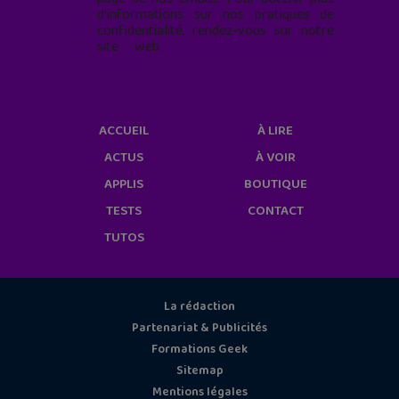
d'informations sur nos pratiques de
confidentialité, rendez-vous sur notre
site web
geekjunior.fr/informations-
cookies/
ACCUEIL
À LIRE
ACTUS
À VOIR
APPLIS
BOUTIQUE
TESTS
CONTACT
TUTOS
La rédaction
Partenariat & Publicités
Formations Geek
Sitemap
Mentions légales