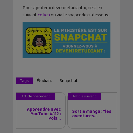
Pour ajouter « deveniretudiant », c’est en
suivant
ce lien
ou via le snapcode ci-dessous.
Tags
Étudiant
Snapchat
Article précédent
Article suivant
Apprendre avec
Sortie manga : "les
YouTube #112 :
aventures...
Pois...