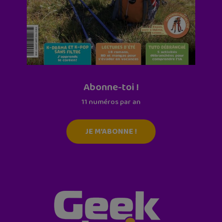
Abonne-toi !
11 numéros par an
JE M'ABONNE !