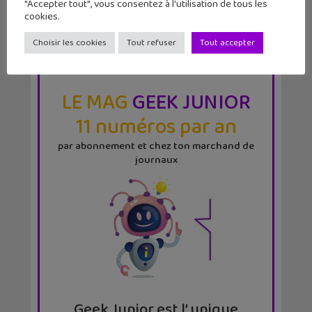
"Accepter tout", vous consentez à l'utilisation de tous les
cookies.
Choisir les cookies
Tout refuser
Tout accepter
LE MAG
GEEK JUNIOR
11 numéros par an
par abonnement et chez ton marchand de
journaux
Geek Junior est l’ unique