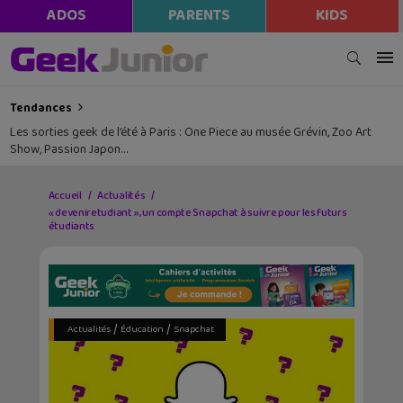
ADOS
PARENTS
KIDS
Tendances
Les sorties geek de l’été à Paris : One Piece au musée Grévin, Zoo Art
Show, Passion Japon…
Accueil
Actualités
« deveniretudiant », un compte Snapchat à suivre pour les futurs
étudiants
/
/
Actualités
Éducation
Snapchat