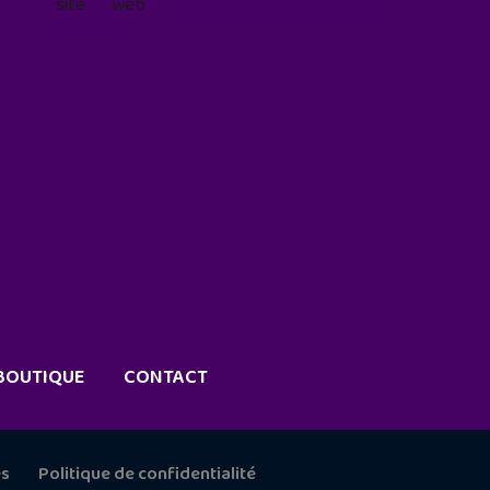
site web
geekjunior.fr/informations-
cookies/
BOUTIQUE
CONTACT
es
Politique de confidentialité