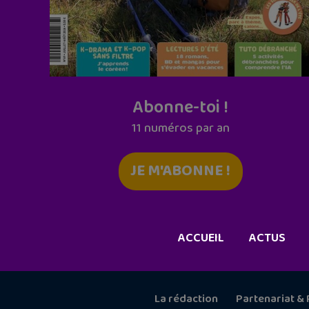
Abonne-toi !
11 numéros par an
JE M'ABONNE !
ACCUEIL
ACTUS
La rédaction
Partenariat & 