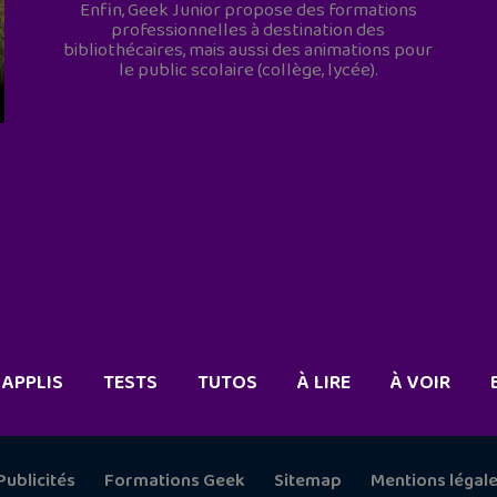
Enfin, Geek Junior propose des formations
professionnelles à destination des
bibliothécaires, mais aussi des animations pour
le public scolaire (collège, lycée).
APPLIS
TESTS
TUTOS
À LIRE
À VOIR
Publicités
Formations Geek
Sitemap
Mentions légal