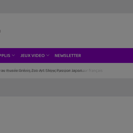
NEWSLETTER
PPLIS
JEUX VIDEO
ce au musée Grévin, Zoo Art Show, Passion Japon…