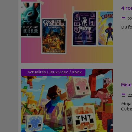
4 ro
22
Du fo
Actualités
/
Jeux video
/
Xbox
Mise
22
Mojan
Cube