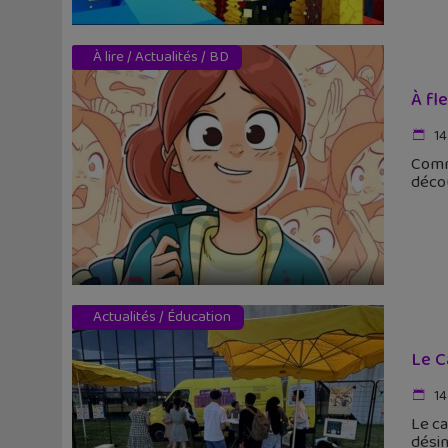
À lire
/
Actualités
/
BD
À fl
14
Comme
déco
Actualités
/
Éducation
Le C
14
Le ca
désin