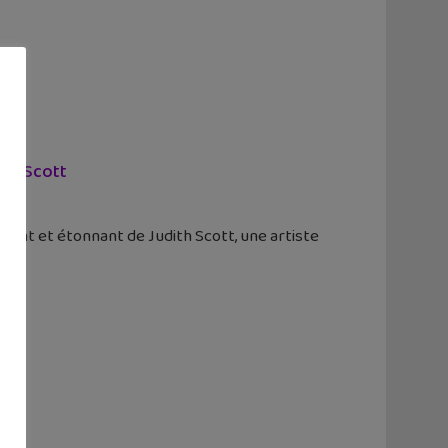
ith Scott
hant et étonnant de Judith Scott, une artiste