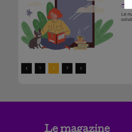
10
Le nu
solut
1
2
3
Le magazine