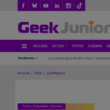
ACCUEIL
TUTOS
CODING
ACTUS
A
Tendances
Les sorties geek de l’été à Paris : One Pie
Accueil
2026
juin
(Page 2)
À lire
/
Actualités
/
Roman