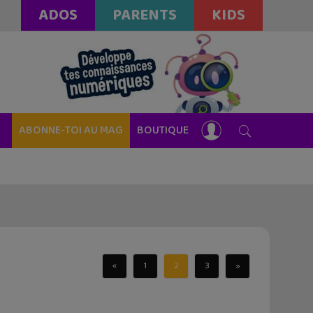
ADOS
PARENTS
KIDS
ABONNE-TOI AU MAG
BOUTIQUE
«
1
2
3
»