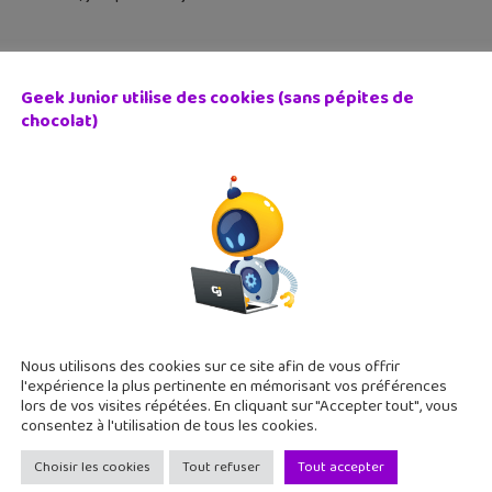
Geek Junior utilise des cookies (sans pépites de
chocolat)
ocon, une BD qui retrace la vie de l’artiste trisomique Jud
 juin 2026
 bande dessinée documentaire nous fait vivre le parcours touc
mique qui est devenu une figure importante de l'art brut.
Nous utilisons des cookies sur ce site afin de vous offrir
l'expérience la plus pertinente en mémorisant vos préférences
lors de vos visites répétées. En cliquant sur "Accepter tout", vous
consentez à l'utilisation de tous les cookies.
Choisir les cookies
Tout refuser
Tout accepter
geek #60 : C’est quoi la sobriété numérique ?