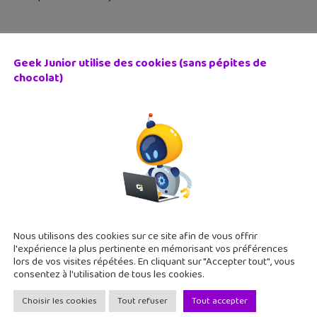
Geek Junior utilise des cookies (sans pépites de
chocolat)
ie BD : La Langue des vipères, entre magie, secrets et riva
juin 2026
ngue des Vipères est une bande dessinée fantastique dans un u
 religieux et d'intrigues politiques aux enjeux croissants.
Nous utilisons des cookies sur ce site afin de vous offrir
l'expérience la plus pertinente en mémorisant vos préférences
lors de vos visites répétées. En cliquant sur "Accepter tout", vous
consentez à l'utilisation de tous les cookies.
Choisir les cookies
Tout refuser
Tout accepter
nseils pour bien t’informer avec ton smartphone