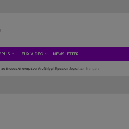
NEWSLETTER
PPLIS
JEUX VIDEO
ce au musée Grévin, Zoo Art Show, Passion Japon…