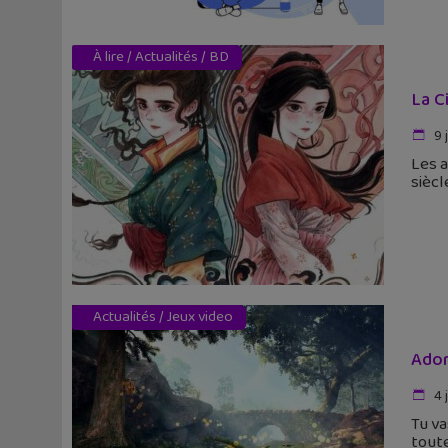
À lire
/
Actualités
/
BD
La C
9 
Les 
siècl
Actualités
/
Jeux video
Ador
4 
Tu va
toute