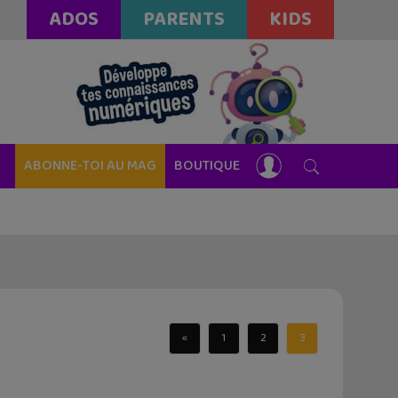
ADOS
PARENTS
KIDS
ABONNE-TOI AU MAG
BOUTIQUE
«
1
2
3