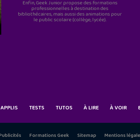
Enfin, Geek Junior propose des formations
professionnelles à destination des
bibliothécaires, mais aussi des animations pour
le public scolaire (collège, lycée).
APPLIS
TESTS
TUTOS
À LIRE
À VOIR
Publicités
Formations Geek
Sitemap
Mentions légal