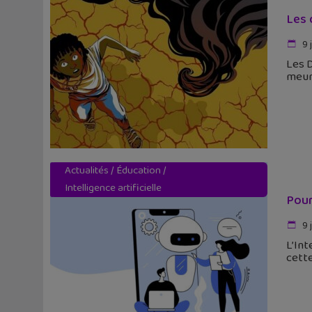
Les 
9 
Les 
meur
Actualités
/
Éducation
/
Intelligence artificielle
Pourq
9 
L’Int
cette