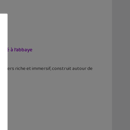
lité à l’abbaye
nivers riche et immersif, construit autour de