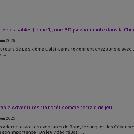
ité des sables (tome 1), une BD passionnante dans la Chin
juin 2026
auteurs de Le sixième Dalaï-Lama reviennent chez Jungle avec 
e.
able Adventures : la forêt comme terrain de jeu
juin 2026
s adorer suivre les aventures de Boris, le sanglier des Cévennes
 son importance ! Un jeu vidéo réussi !