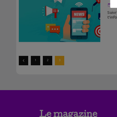
4 
Suivr
t’in
1
2
3
Le magazine