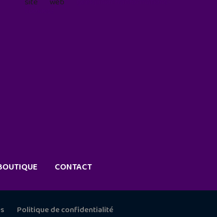
site web
geekjunior.fr/informations-
cookies/
BOUTIQUE
CONTACT
es
Politique de confidentialité