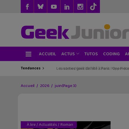
ACCUEIL
TUTOS
CODING
ACTUS
A
Tendances
Les sorties geek de l’été à Paris : One Pie
Accueil
2026
juin
(Page 3)
À lire
/
Actualités
/
Roman