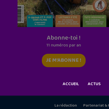
Abonne-toi !
11 numéros par an
JE M'ABONNE !
ACCUEIL
ACTUS
La rédaction
Partenariat & 