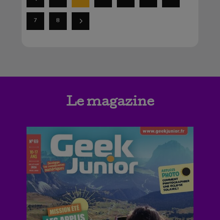
7
8
Le magazine