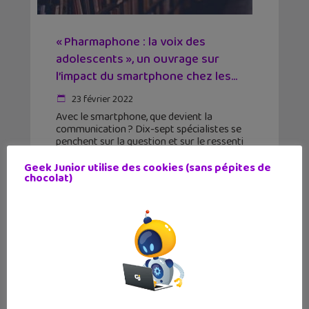
« Pharmaphone : la voix des
adolescents », un ouvrage sur
l’impact du smartphone chez les...
23 février 2022
Avec le smartphone, que devient la
communication ? Dix-sept spécialistes se
penchent sur la question et sur le ressenti
des adolescents dans un ouvrage pointu qui
intéressera les professionnels de
Geek Junior utilise des cookies (sans pépites de
chocolat)
l’éducation, mais aussi les parents.
Découvre