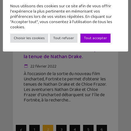
Nous utilisons des cookies sur ce site afin de vous offrir
l'expérience la plus pertinente en mémorisant vos
préférences lors de vos visites répétées. En cliquant sur
"Accepter tout", vous consentez à l'utilisation de tous les
cookies.
Choisir les cookies
Tout refuser
Tout accepter
Uncharted dans Fortnite : récupère
la tenue de Nathan Drake.
22 février 2022
À l’occasion de la sortie du nouveau film
Uncharted, Fortnite te permet d’obtenir les
tenues de Nathan Drake et de Chloe Frazer.
Les aventuriers Nathan Drake et Chloe
Frazer d'Uncharted débarquent sur l’île de
Fortnite, à la recherche
1
2
3
4
5
6