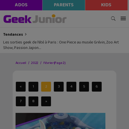
ADOS
PARENTS
KIDS
Tendances
Les sorties geek de l’été à Paris : One Piece au musée Grévin, Zoo Art
Show, Passion Japon…
Accueil
2022
février
(Page 2)
«
1
2
3
4
5
6
7
8
»