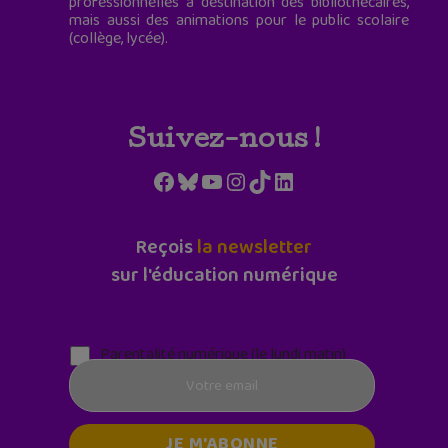
professionnelles à destination des bibliothécaires,
mais aussi des animations pour le public scolaire
(collège, lycée).
Suivez-nous !
Facebook
Bluesky
YouTube
Instagram
TikTok
LinkedIn
Reçois
la newsletter
sur l'éducation numérique
Parentalité numérique (le lundi matin)