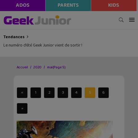
modal-check
ADOS
PARENTS
KIDS
Tendances
Le numéro d’été Geek Junior vient de sortir !
Accueil
2020
mai
(Page 5)
«
1
2
3
4
5
6
»