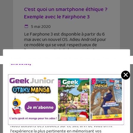
C’est quoi un smartphone éthique ?
Exemple avec le Fairphone 3
5 mai 2020
Le Fairphone 3 est disponible à partir du 6
mai avec un nouvel OS. Adieu Android pour
ce modèle qui se veut respectueux de
l'environnement et de la vie privée de ses
utilisateurs. Ce nouveau
Geek Junior utilise des cookies (sans pépites de
chocolat)
✕
Nous utilisons des cookies sur ce site afin de vous offrir
l'expérience la plus pertinente en mémorisant vos