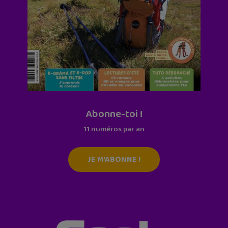
Abonne-toi !
11 numéros par an
JE M'ABONNE !