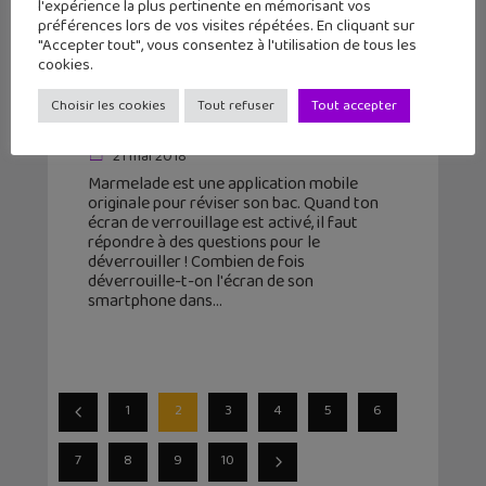
l'expérience la plus pertinente en mémorisant vos
préférences lors de vos visites répétées. En cliquant sur
"Accepter tout", vous consentez à l'utilisation de tous les
cookies.
Révise ton bac ou ton brevet avec
Choisir les cookies
Tout refuser
Tout accepter
l’application Marmelade
21 mai 2018
Marmelade est une application mobile
originale pour réviser son bac. Quand ton
écran de verrouillage est activé, il faut
répondre à des questions pour le
déverrouiller ! Combien de fois
déverrouille-t-on l'écran de son
smartphone dans
1
2
3
4
5
6
7
8
9
10