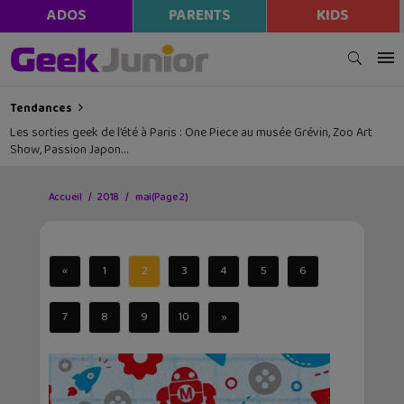
ADOS
PARENTS
KIDS
Tendances
Les sorties geek de l’été à Paris : One Piece au musée Grévin, Zoo Art
Show, Passion Japon…
Accueil
2018
mai
(Page 2)
«
1
2
3
4
5
6
7
8
9
10
»