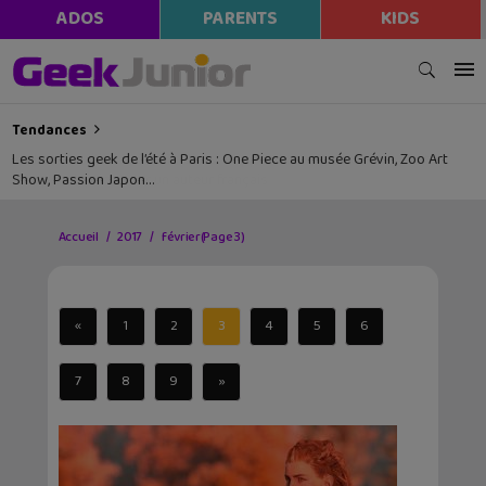
ADOS
PARENTS
KIDS
Tendances
Les sorties geek de l’été à Paris : One Piece au musée Grévin, Zoo Art
Show, Passion Japon…
Accueil
2017
février
(Page 3)
«
1
2
3
4
5
6
7
8
9
»