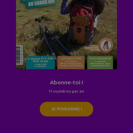
Abonne-toi !
11 numéros par an
JE M'ABONNE !