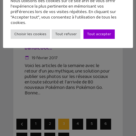
Nous utilisons des cookies sur ce site afin de vous offrir
l'expérience la plus pertinente en mémorisant vos
préférences lors de vos visites répétées. En cliquant sur
"Accepter tout", vous consentez à l'utilisation de tous les
cookies.
L’actu geek #7 : Pokémon Go,
Choisir les cookies
Tout refuser
Tout accepter
Snapchat, Zéro Trace, Crash
Bandicoot…
19 février 2017
Voici les articles de la semaine avec le
retour d'un jeu mythique, une solution pour
publier ses photos sur les réseaux sociaux
en toute sécurité et l'arrivée de 80
nouveaux Pokémon dans Pokémon Go.
Bonne
1
2
3
4
5
6