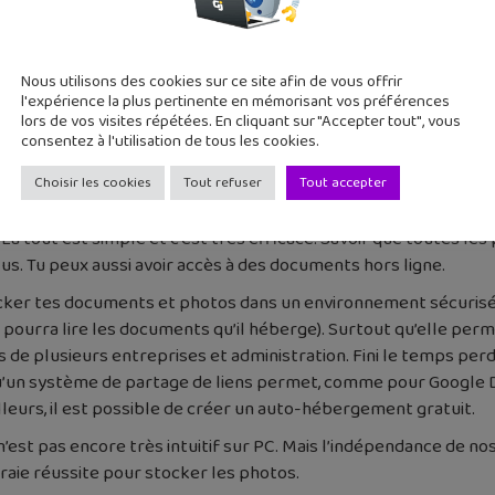
Nous utilisons des cookies sur ce site afin de vous offrir
l'expérience la plus pertinente en mémorisant vos préférences
lors de vos visites répétées. En cliquant sur "Accepter tout", vous
consentez à l'utilisation de tous les cookies.
Choisir les cookies
Tout refuser
Tout accepter
. Là tout est simple et c’est très efficace. Savoir que toutes
plus. Tu peux aussi avoir accès à des documents hors ligne.
ker tes documents et photos dans un environnement sécurisé (to
 pourra lire les documents qu’il héberge). Surtout qu’elle perm
e plusieurs entreprises et administration. Fini le temps perdu
qu’un système de partage de liens permet, comme pour Google Dr
lleurs, il est possible de créer un auto-hébergement gratuit.
n’est pas encore très intuitif sur PC. Mais l’indépendance de n
vraie réussite pour stocker les photos.