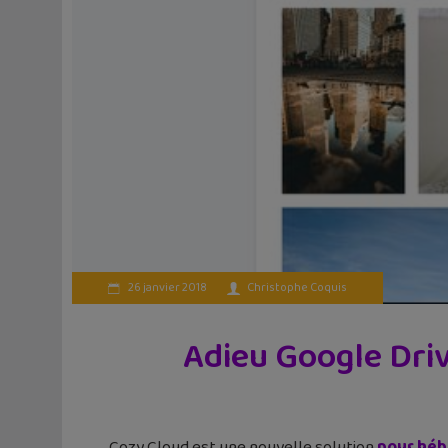
26 janvier 2018
Christophe Coquis
Adieu Google Driv
Cozy Cloud est une nouvelle solution
pour héb