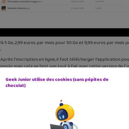
qu’à 5 Go, 2,99 euros par mois pour 50 Go et 9,99 euros par mois 
.
rès l’inscription en ligne, il faut télécharger l’application p
r simple mais cela ne l’est pas tout à fait avec cette version de 
ssible. Un système de glisser-déposer serait également un vrai
Geek Junior utilise des cookies (sans pépites de
 les fichiers et comment fonctionne la synchronisation. Un p
chocolat)
moins curieux.