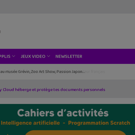
NEWSLETTER
PPLIS
JEUX VIDEO
ce au musée Grévin, Zoo Art Show, Passion Japon…
zy Cloud héberge et protège tes documents personnels