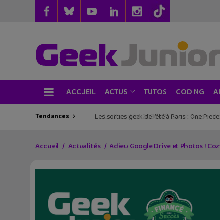
ACCUEIL
TUTOS
CODING
ACTUS
A
Tendances
Les sorties geek de l’été à Paris : One Pie
Accueil
Actualités
Adieu Google Drive et Photos ! Co