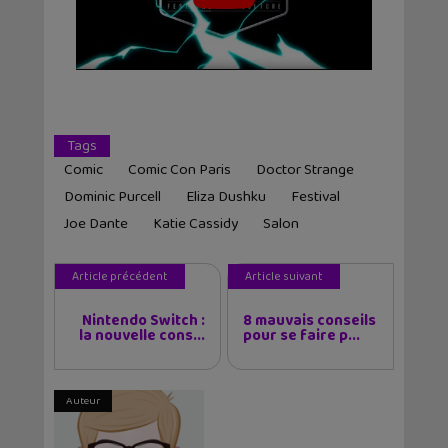
Tags
Comic
Comic Con Paris
Doctor Strange
Dominic Purcell
Eliza Dushku
Festival
Joe Dante
Katie Cassidy
Salon
Article précédent
Article suivant
Nintendo Switch :
8 mauvais conseils
la nouvelle cons...
pour se faire p...
Auteur