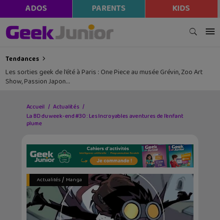
ADOS
PARENTS
KIDS
Tendances
Les sorties geek de l’été à Paris : One Piece au musée Grévin, Zoo Art
Show, Passion Japon…
Accueil
Actualités
La BD du week-end #30 : Les Incroyables aventures de l’enfant
plume
/
Actualités
Manga