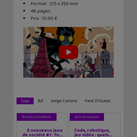
Format : 215 x 293 mm
48 pages
Prix : 10.95 €
Tags
Bd
Jorge Corona
Vent D'Ouest
Article précédent
Article suivant
5 nouveaux jeux
Code, robotique,
de société #1 : To...
jeu vidéo : quels...