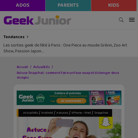
ADOS
PARENTS
KIDS
Tendances
Les sorties geek de l’été à Paris : One Piece au musée Grévin, Zoo Art
Show, Passion Japon…
Accueil
Actualités
Astuce Snapchat : comment faire un face swap et échanger deux
visages
/
/
/
/
Actualités
Android
Astuces
iPhone - iPad
Snapchat