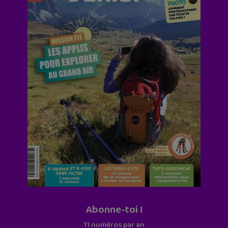
Abonne-toi !
11 numéros par an