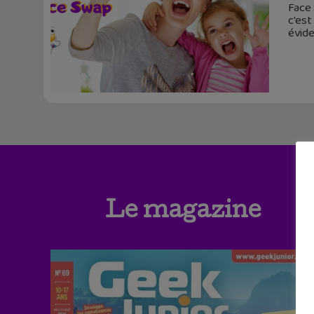
Face 
c'est
évid
Le magazine