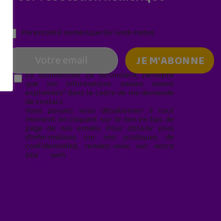
Parentalité numérique (le lundi matin)
En soumettant ce formulaire, j’accepte
que les informations saisies soient
exploitées* dans le cadre de ma demande
de contact.
Vous pouvez vous désabonner à tout
moment en cliquant sur le lien en bas de
page de nos emails. Pour obtenir plus
d'informations sur nos pratiques de
confidentialité, rendez-vous sur notre
site web
geekjunior.fr/informations-
cookies/