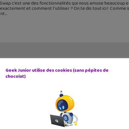
Swap c'est une des fonctionnalités qui nous amuse beaucoup e
 exactement et comment l'utiliser ? On te dis tout ici ! Comme 
ent
Geek Junior utilise des cookies (sans pépites de
chocolat)