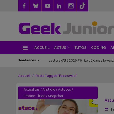
ACCUEIL
TUTOS
CODING
ACTUS
A
Tendances
Lecture d’été 2026 #6 : Là où danse le vent
Accueil
Posts Tagged "face swap"
Actualités
/
Android
/
Astuces
/
iPhone - iPad
/
Snapchat
Astu
8 