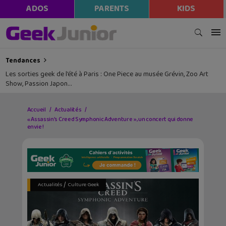
ADOS
PARENTS
KIDS
Tendances
Les sorties geek de l’été à Paris : One Piece au musée Grévin, Zoo Art
Show, Passion Japon…
Accueil
Actualités
« Assassin’s Creed Symphonic Adventure », un concert qui donne
envie !
/
Actualités
Culture Geek