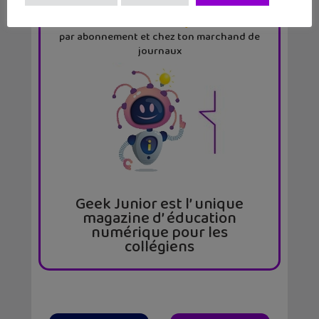
11 numéros par an
par abonnement et chez ton marchand de
journaux
Geek Junior est l’ unique
magazine d’ éducation
numérique pour les
collégiens