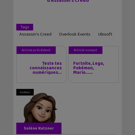
d’Assassin’s Creed
Tags
Assassin's Creed
Overlook Events
Ubisoft
Article précédent
Article suivant
Teste tes
Fortnite, Lego,
connaissances
Pokémon,
numériques...
Mario......
Auteur
Solène Kutzner