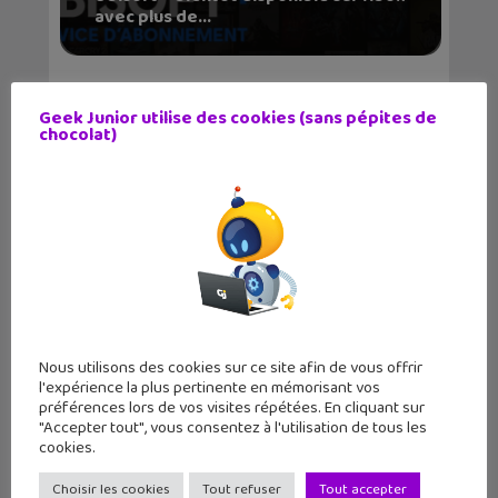
avec plus de...
Geek Junior utilise des cookies (sans pépites de
chocolat)
Nous utilisons des cookies sur ce site afin de vous offrir
l'expérience la plus pertinente en mémorisant vos
préférences lors de vos visites répétées. En cliquant sur
"Accepter tout", vous consentez à l'utilisation de tous les
cookies.
LE MAG
GEEK JUNIOR
Choisir les cookies
Tout refuser
Tout accepter