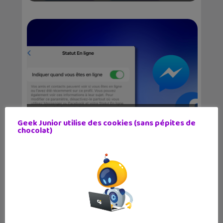
Comment apparaître hors ligne sur
Geek Junior utilise des cookies (sans pépites de
Facebook et Mess...
chocolat)