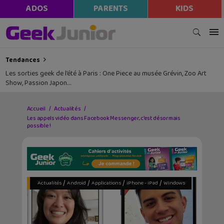
ADOS
PARENTS
KIDS
Tendances
Les sorties geek de l’été à Paris : One Piece au musée Grévin, Zoo Art
Show, Passion Japon…
Accueil
Actualités
Les appels vidéo dans Facebook Messenger, c’est désormais
possible !
/
/
/
/
Actualités
Android
Applications
iPhone - iPad
Windows