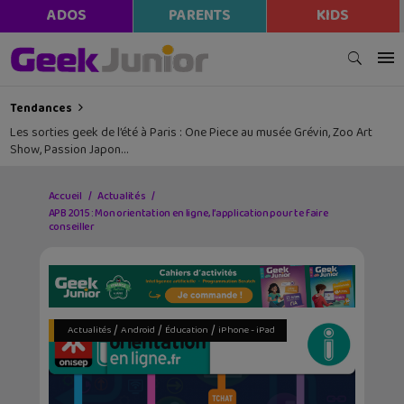
ADOS
PARENTS
KIDS
Tendances
Les sorties geek de l’été à Paris : One Piece au musée Grévin, Zoo Art
Show, Passion Japon…
Accueil
Actualités
APB 2015 : Mon orientation en ligne, l’application pour te faire
conseiller
/
/
/
Actualités
Android
Éducation
iPhone - iPad