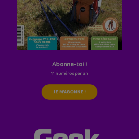
Abonne-toi !
11 numéros par an
JE M'ABONNE !