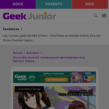
ADOS
PARENTS
KIDS
Tendances
Les sorties geek de l’été à Paris : One Piece au musée Grévin, Zoo Art
Show, Passion Japon…
Accueil
Actualités
Alice on Border Road : un manga post-apocalyptique chez
Delcourt Tonkam
/
Actualités
Manga