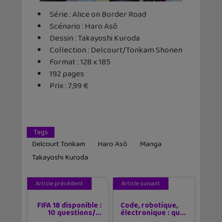
Série : Alice on Border Road
Scénario : Haro Asô
Dessin : Takayoshi Kuroda
Collection : Delcourt/Tonkam Shonen
Format : 128 x 185
192 pages
Prix : 7,99 €
Tags
Delcourt Tonkam
Haro Asô
Manga
Takayoshi Kuroda
Article précédent
Article suivant
FIFA 18 disponible :
Code, robotique,
10 questions/...
électronique : qu...