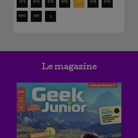
973
974
975
976
977
978
979
980
981
Le magazine