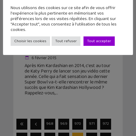
Nous utilisons des cookies sur ce site afin de vous offrir
l'expérience la plus pertinente en mémorisant vos
préférences lors de vos visites répétées. En cliquant sur
"Accepter tout", vous consentez à l'utilisation de tous les
cookies.
Après Kim Kardashian, Katy Perry va
Choisir les cookies
Tout refuser
Tout accepter
lancer son jeu vidéo
6 février 2015
Après Kim Kardashian en 2014, c'est au tour
de Katy Perry de lancer son jeu vidéo cette
année. Celle qui a fait sensation au dernier
Super Bowl va-t-elle rencontrer le même
succès que Kim Kardashian Hollywood ?
Rappelez-vous,
968
969
970
971
972