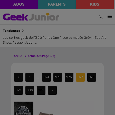
ADOS
PARENTS
KIDS
Tendances
Les sorties geek de l’été à Paris : One Piece au musée Grévin, Zoo Art
Show, Passion Japon…
Accueil
Actualités
(Page 977)
...
«
1
974
975
976
977
978
979
980
981
»