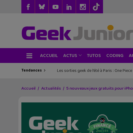
ACCUEIL
TUTOS
CODING
ACTUS
A
Tendances
Les sorties geek de l’été à Paris : One Pie
Accueil
Actualités
5 nouveaux jeux gratuits pour iPho