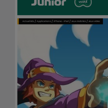
/
/
/
/
Actualités
Applications
iPhone - iPad
Jeux mobiles
Jeux video