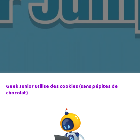
Geek Junior utilise des cookies (sans pépites de
chocolat)
anche des lapins
 monde, des plus petits jusqu’aux parents. Lester le fermier a dét
vec 600 puzzles originaux disponibles gratuitement.