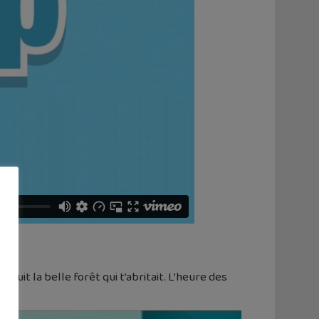
ruit la belle forêt qui t’abritait. L’heure des