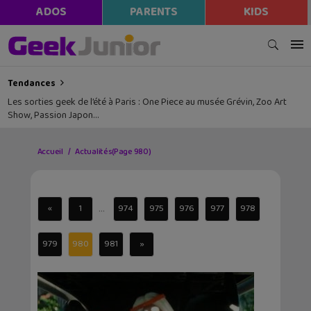
ADOS
PARENTS
KIDS
Tendances
Les sorties geek de l’été à Paris : One Piece au musée Grévin, Zoo Art
Show, Passion Japon…
Accueil
Actualités
(Page 980)
...
«
1
974
975
976
977
978
979
980
981
»