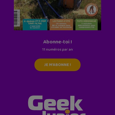
Abonne-toi !
11 numéros par an
JE M'ABONNE !