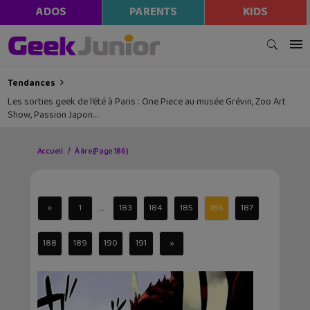
ADOS
PARENTS
KIDS
Tendances
Les sorties geek de l’été à Paris : One Piece au musée Grévin, Zoo Art
Show, Passion Japon…
Accueil
À lire
(Page 186)
...
«
1
183
184
185
186
187
188
189
190
191
»