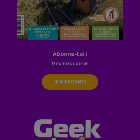
Abonne-toi !
11 numéros par an
JE M'ABONNE !