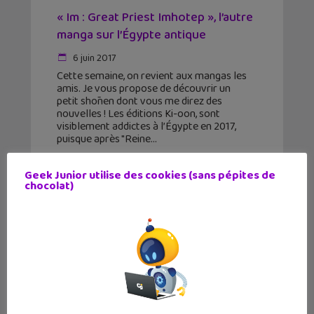
« Im : Great Priest Imhotep », l’autre
manga sur l’Égypte antique
6 juin 2017
Cette semaine, on revient aux mangas les
amis. Je vous propose de découvrir un
petit shōnen dont vous me direz des
nouvelles ! Les éditions Ki-oon, sont
visiblement addictes à l’Égypte en 2017,
puisque après "Reine
Geek Junior utilise des cookies (sans pépites de
chocolat)