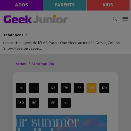
ADOS
PARENTS
KIDS
Tendances
Les sorties geek de l’été à Paris : One Piece au musée Grévin, Zoo Art
Show, Passion Japon…
Accueil
À lire
(Page 178)
...
«
1
175
176
177
178
179
...
180
181
191
»