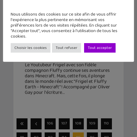
Nous utilisons des cookies sur ce site afin de vous offrir
l'expérience la plus pertinente en mémorisant vos
préférences lors de vos visites répétées. En cliquant sur
"Accepter tout", vous consentez à l'utilisation de tous les
cookies.
Lecture d’été #6 : Frigiel et Fluffy
plongent dans Minecraft Earth
Choisir les cookies
Tout refuser
Tout accepter
5 août 2020
Le Youtubeur Frigiel avec son fidèle
compagnon Fluffy continue ses aventures
dans Minecraft. Mais, cette fois, il plonge
dans le monde réel avec "Frigiel et Fluffy
Earth - Minecraft" ! Accompagné par Oliver
Gay pour l'écriture
106
107
108
109
110