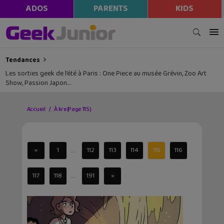
ADOS
PARENTS
KIDS
Tendances
Les sorties geek de l’été à Paris : One Piece au musée Grévin, Zoo Art
Show, Passion Japon…
Accueil
À lire
(Page 115)
...
«
1
112
113
114
115
116
...
117
118
191
»