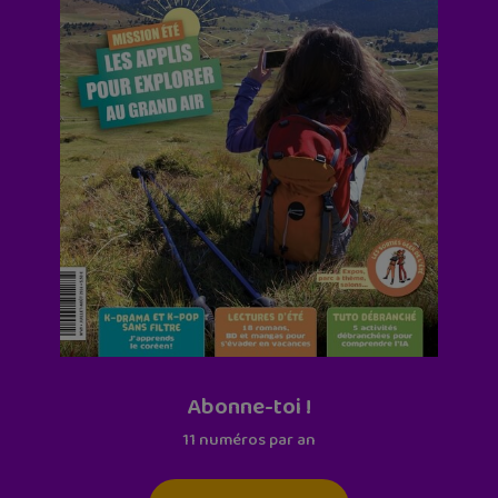
Abonne-toi !
11 numéros par an