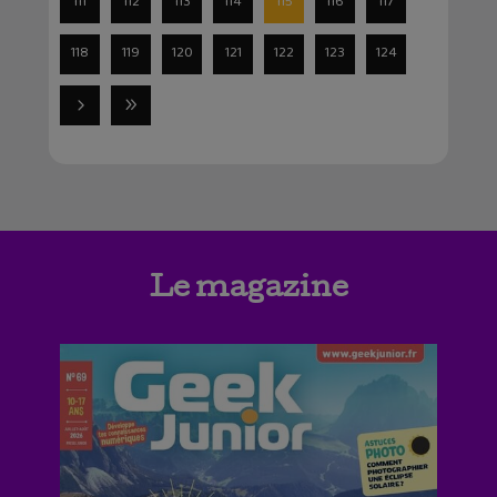
111
112
113
114
115
116
117
118
119
120
121
122
123
124
Le magazine