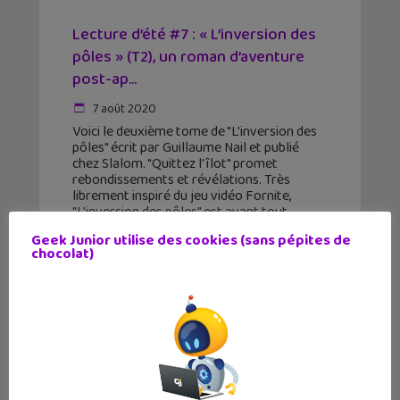
Lecture d’été #7 : « L’inversion des
pôles » (T2), un roman d’aventure
post-ap...
7 août 2020
Voici le deuxième tome de "L'inversion des
pôles" écrit par Guillaume Nail et publié
chez Slalom. "Quittez l'îlot" promet
rebondissements et révélations. Très
librement inspiré du jeu vidéo Fornite,
"L'inversion des pôles" est avant tout
Geek Junior utilise des cookies (sans pépites de
chocolat)