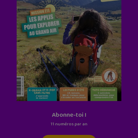
Abonne-toi !
11 numéros par an