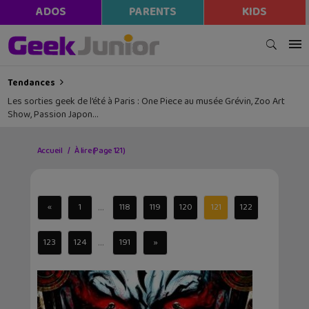
ADOS
PARENTS
KIDS
Tendances
Les sorties geek de l’été à Paris : One Piece au musée Grévin, Zoo Art
Show, Passion Japon…
Accueil
À lire
(Page 121)
...
«
1
118
119
120
121
122
...
123
124
191
»