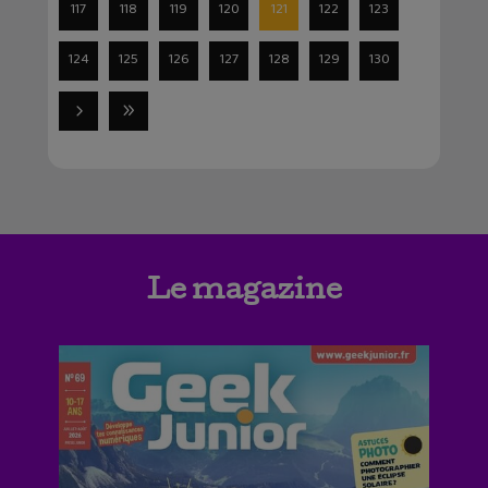
117
118
119
120
121
122
123
124
125
126
127
128
129
130
Le magazine