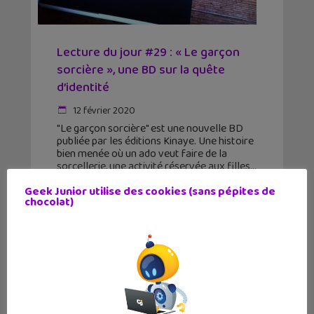
Lecture du jour #29 : « Le garçon
sorcière », une BD sur la quête
d’identité
12 février 2020
"Le garçon sorcière" est une nouvelle BD
publiée par les éditions Kinaye. Une histoire
bien menée où un ado veut faire de la
sorcellerie, une activité réservée aux filles
Geek Junior utilise des cookies (sans pépites de
chocolat)