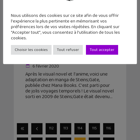
Nous utilisons des cookies sur ce site afin de vous offrir
l'expérience la plus pertinente en mémorisant vos
préférences lors de vos visites répétées. En cliquant sur
"Accepter tout", vous consentez à l'utilisation de tous les
cookies.
Lecture du jour #28 : Steins;Gate
(T1), l’adaptation manga avec de jolis
Choisir les cookies
Tout refuser
Tout accepter
voyages tem...
6 février 2020
Après le visual novel et l'anime, voici une
adaptation en manga de Steins;Gate,
publiée chez Mana Books. C'est parti pour
de jolis voyages temporels ! Le visual novel
sorti en 2009 de Steins;Gate était devenu
112
113
114
115
116