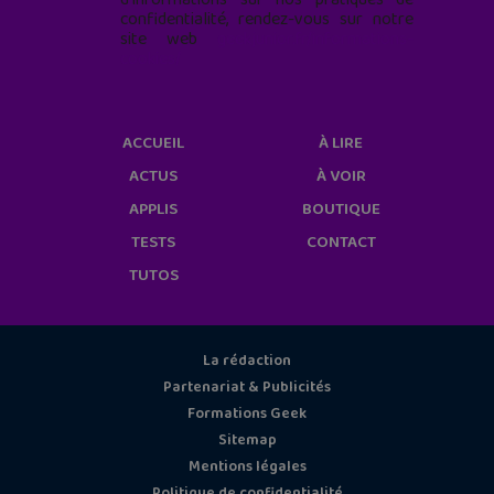
confidentialité, rendez-vous sur notre
site web
geekjunior.fr/informations-
cookies/
ACCUEIL
À LIRE
ACTUS
À VOIR
APPLIS
BOUTIQUE
TESTS
CONTACT
TUTOS
La rédaction
Partenariat & Publicités
Formations Geek
Sitemap
Mentions légales
Politique de confidentialité