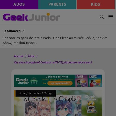
ADOS
PARENTS
KIDS
Tendances
Les sorties geek de l’été à Paris : One Piece au musée Grévin, Zoo Art
Show, Passion Japon…
Accueil
À lire
On a lu « A couple of Cuckoos » (T1-T2), découvre notre avis !
/
/
À lire
Actualités
Manga