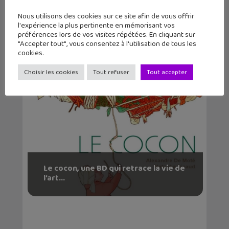
Nous utilisons des cookies sur ce site afin de vous offrir
À fleur de moi (tome 1), une BD pour
l'expérience la plus pertinente en mémorisant vos
faire face à...
préférences lors de vos visites répétées. En cliquant sur
"Accepter tout", vous consentez à l'utilisation de tous les
cookies.
Choisir les cookies
Tout refuser
Tout accepter
Le cocon, une BD qui retrace la vie de
l’art...