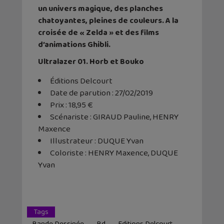
un univers magique, des planches
chatoyantes, pleines de couleurs. A la
croisée de « Zelda » et des films
d’animations Ghibli.
Ultralazer 01. Horb et Bouko
Éditions Delcourt
Date de parution : 27/02/2019
Prix : 18,95 €
Scénariste : GIRAUD Pauline, HENRY
Maxence
Illustrateur : DUQUE Yvan
Coloriste : HENRY Maxence, DUQUE
Yvan
Tags
Bande Dessinée
Bd
Editions Delcourt