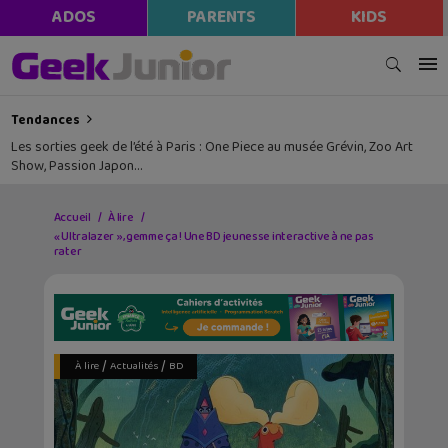
ADOS
PARENTS
KIDS
Tendances
Les sorties geek de l’été à Paris : One Piece au musée Grévin, Zoo Art
Show, Passion Japon…
Accueil
À lire
« Ultralazer », gemme ça ! Une BD jeunesse interactive à ne pas
rater
/
/
À lire
Actualités
BD