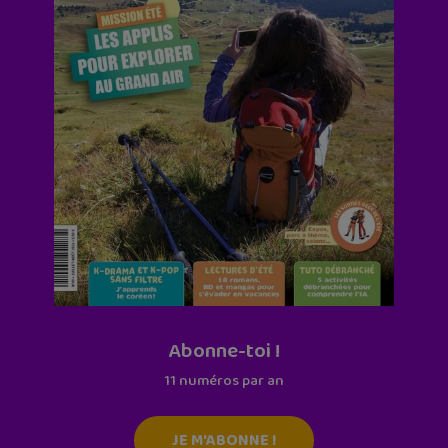
Abonne-toi !
11 numéros par an
JE M'ABONNE !