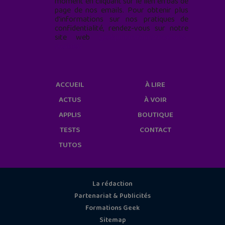
moment en cliquant sur le lien en bas de
page de nos emails. Pour obtenir plus
d'informations sur nos pratiques de
confidentialité, rendez-vous sur notre
site web
geekjunior.fr/informations-
cookies/
ACCUEIL
À LIRE
ACTUS
À VOIR
APPLIS
BOUTIQUE
TESTS
CONTACT
TUTOS
La rédaction
Partenariat & Publicités
Formations Geek
Sitemap