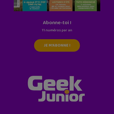
Abonne-toi !
11 numéros par an
JE M'ABONNE !