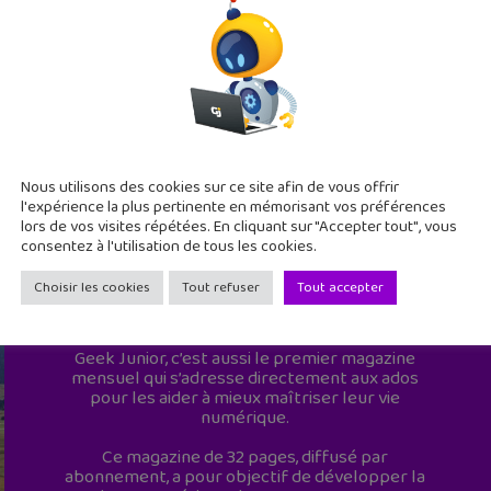
Nous utilisons des cookies sur ce site afin de vous offrir
l'expérience la plus pertinente en mémorisant vos préférences
lors de vos visites répétées. En cliquant sur "Accepter tout", vous
consentez à l'utilisation de tous les cookies.
Choisir les cookies
Tout refuser
Tout accepter
Geek Junior est le premier site de culture
numérique à destination des adolescents.
Geek Junior, c’est aussi le premier magazine
mensuel qui s’adresse directement aux ados
pour les aider à mieux maîtriser leur vie
numérique.
Ce magazine de 32 pages, diffusé par
abonnement, a pour objectif de développer la