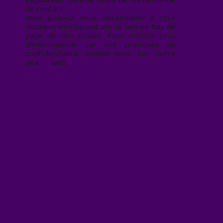
exploitées* dans le cadre de ma demande
de contact.
Vous pouvez vous désabonner à tout
moment en cliquant sur le lien en bas de
page de nos emails. Pour obtenir plus
d'informations sur nos pratiques de
confidentialité, rendez-vous sur notre
site web
geekjunior.fr/informations-
cookies/