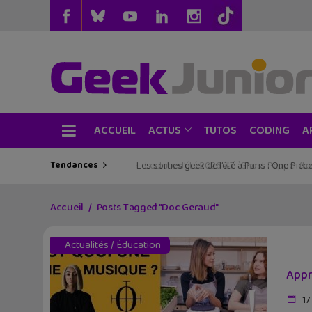
ACCUEIL
TUTOS
CODING
ACTUS
A
Tendances
Les sorties geek de l’été à Paris : One Pie
Accueil
Posts Tagged "Doc Geraud"
Actualités
/
Éducation
Appr
17