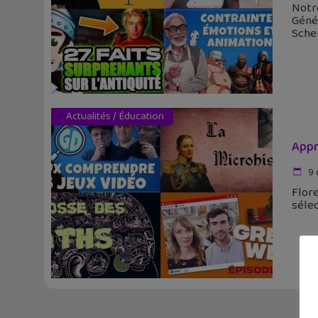
Notr
Génér
Sche
Actualités
/
Éducation
Appr
9 
Flore
sélec