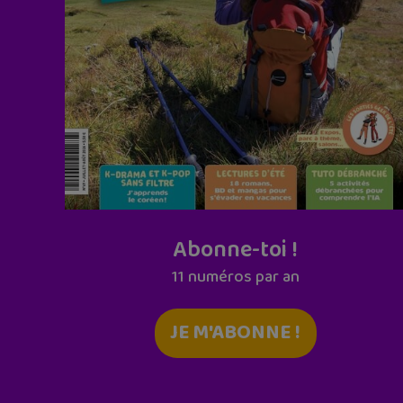
Abonne-toi !
11 numéros par an
JE M'ABONNE !