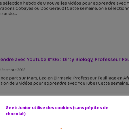
e sélection hebdo de 8 nouvelles vidéos pour apprendre avec 
ations Cobayes ou Doc Geraud ! Cette semaine, on a sélectionn
rzando,
endre avec YouTube #106 : Dirty Biology, Professeur Feuil
décembre 2018
nce part sur Mars, Leo en Birmanie, Professeur Feuillage en Af
tion de 8 vidéos pour apprendre avec YouTube ! Cette semaine,
Geek Junior utilise des cookies (sans pépites de
chocolat)