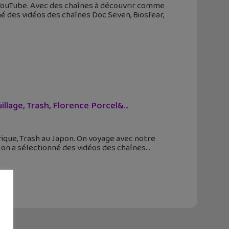
YouTube. Avec des chaînes à découvrir comme
é des vidéos des chaînes Doc Seven, Biosfear,
lage, Trash, Florence Porcel&...
rique, Trash au Japon. On voyage avec notre
 on a sélectionné des vidéos des chaînes