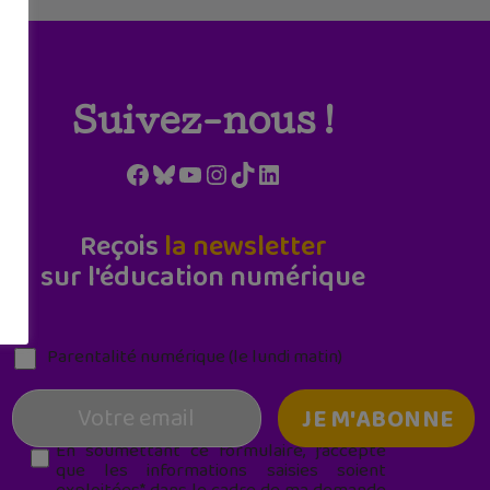
Suivez-nous !
Facebook
Bluesky
YouTube
Instagram
TikTok
LinkedIn
Reçois
la newsletter
sur l'éducation numérique
Parentalité numérique (le lundi matin)
En soumettant ce formulaire, j’accepte
que les informations saisies soient