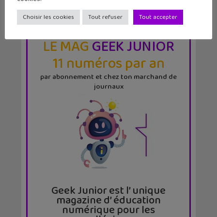
Choisir les cookies
Tout refuser
Tout accepter
LE MAG
GEEK JUNIOR
11 numéros par an
par abonnement et chez ton marchand de
journaux
Geek Junior est l’ unique
magazine d’ éducation
numérique pour les