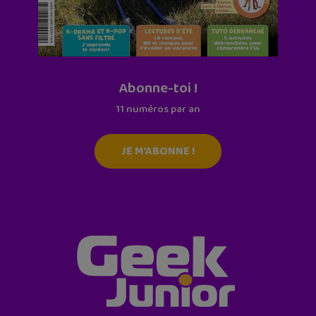
Abonne-toi !
11 numéros par an
JE M'ABONNE !