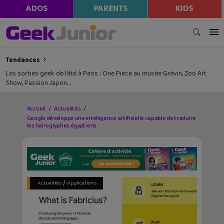
ADOS
PARENTS
KIDS
Tendances
Les sorties geek de l’été à Paris : One Piece au musée Grévin, Zoo Art
Show, Passion Japon…
Accueil
Actualités
Google développe une intelligence artificielle capable de traduire
les hiéroglyphes égyptiens
/
Actualités
Applications