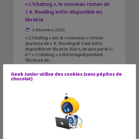
« L’Ickabog », le nouveau roman de
J. K. Rowling enfin disponible en
librairie
3 décembre 2020
« L’Ickabog » est le « nouveau » roman
jeunesse de J. K. Rowling et il est enfin
disponible en librairie. Alors, de quoi parle-t-
il ? « L’Ickabog » a été imaginé pendant
l’écriture de
Geek Junior utilise des cookies (sans pépites de
chocolat)