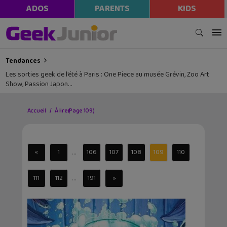
ADOS
PARENTS
KIDS
Tendances
Les sorties geek de l’été à Paris : One Piece au musée Grévin, Zoo Art
Show, Passion Japon…
Accueil
À lire
(Page 109)
...
«
1
106
107
108
109
110
...
111
112
191
»