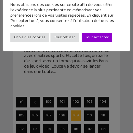
Nous utilisons des cookies sur ce site afin de vous offrir
l'expérience la plus pertinente en mémorisant vos
préférences lors de vos visites répétées. En cliquant sur
"Accepter tout", vous consentez à l'utilisation de tous les
Sortie BD : Louca (T8) se met à l’E-
cookies.
Sport
Choisir les cookies
Tout refuser
Tout accepter
1 décembre 2020
Après le foot, Louca continue ses aventures
avec d'autres sports. Et, cette fois, on parle
d'e-sport avec un tome qui va ravir les fans
de jeux vidéo. Louca va devoir se lancer
dans une toute
100
101
102
103
104
105
106
107
108
109
110
111
112
113
114
115
116
117
118