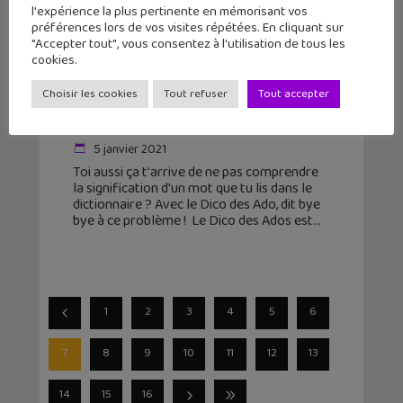
l'expérience la plus pertinente en mémorisant vos
préférences lors de vos visites répétées. En cliquant sur
"Accepter tout", vous consentez à l'utilisation de tous les
cookies.
Le Dico des Ados : le dictionnaire en
Choisir les cookies
Tout refuser
Tout accepter
ligne fait pour toi !
5 janvier 2021
Toi aussi ça t'arrive de ne pas comprendre
la signification d'un mot que tu lis dans le
dictionnaire ? Avec le Dico des Ado, dit bye
bye à ce problème ! Le Dico des Ados est
1
2
3
4
5
6
7
8
9
10
11
12
13
14
15
16