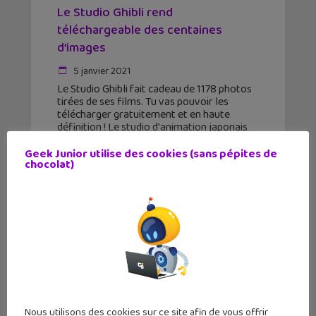
Le Studio Ghibli rend
téléchargeable des centaines
d’images
5 janvier 2021
Le Studio Ghibli fait cadeau de 1178 photos
tirées de ses films. Tu vas pouvoir les
télécharger gratuitement et en haute
définition ! Le studio d'animation japonais
créé par Hayao Miyazaki, met donc à
disposition des
Geek Junior utilise des cookies (sans pépites de
chocolat)
Nous utilisons des cookies sur ce site afin de vous offrir