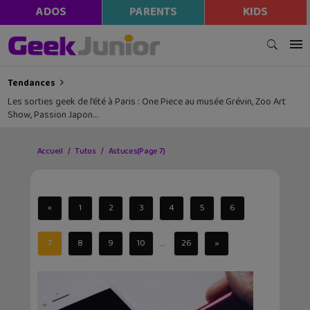
ADOS
PARENTS
KIDS
Tendances
Les sorties geek de l’été à Paris : One Piece au musée Grévin, Zoo Art
Show, Passion Japon…
Accueil
Tutos
Astuces
(Page 7)
«
1
2
3
4
5
6
...
7
8
9
10
26
»