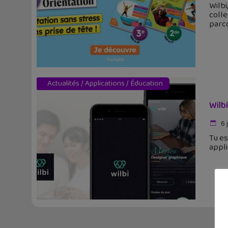
Wilbi
colle
parc
Actualités
/
Applications
/
Éducation
Wilb
6 
Tu es
appli