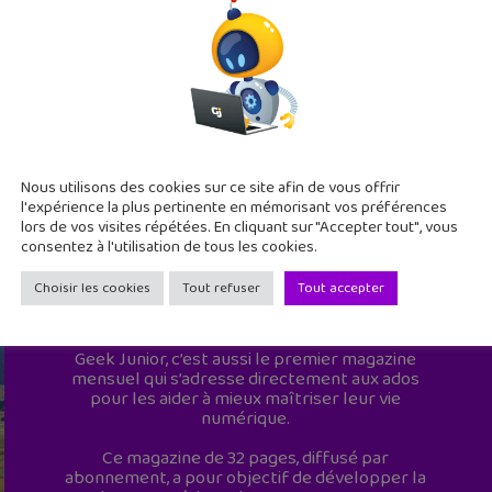
Nous utilisons des cookies sur ce site afin de vous offrir
l'expérience la plus pertinente en mémorisant vos préférences
lors de vos visites répétées. En cliquant sur "Accepter tout", vous
consentez à l'utilisation de tous les cookies.
Choisir les cookies
Tout refuser
Tout accepter
Geek Junior est le premier site de culture
numérique à destination des adolescents.
Geek Junior, c’est aussi le premier magazine
mensuel qui s’adresse directement aux ados
pour les aider à mieux maîtriser leur vie
numérique.
Ce magazine de 32 pages, diffusé par
abonnement, a pour objectif de développer la