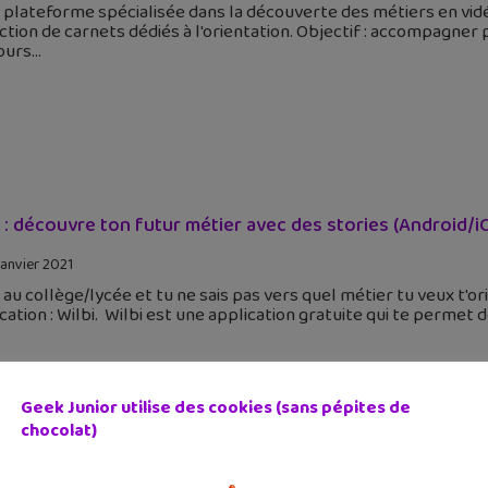
, plateforme spécialisée dans la découverte des métiers en vidéo
ction de carnets dédiés à l'orientation. Objectif : accompagner
ours
i : découvre ton futur métier avec des stories (Android/i
janvier 2021
 au collège/lycée et tu ne sais pas vers quel métier tu veux t'
cation : Wilbi. Wilbi est une application gratuite qui te permet 
Geek Junior utilise des cookies (sans pépites de
chocolat)