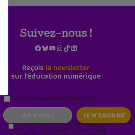
Suivez-nous !
Facebook
Bluesky
YouTube
Instagram
TikTok
LinkedIn
Reçois
la newsletter
sur l'éducation numérique
Parentalité numérique (le lundi matin)
En soumettant ce formulaire, j’accepte
que les informations saisies soient