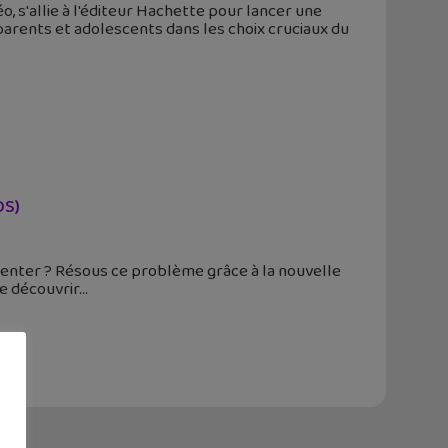
, s'allie à l'éditeur Hachette pour lancer une
 parents et adolescents dans les choix cruciaux du
OS)
orienter ? Résous ce problème grâce à la nouvelle
de découvrir