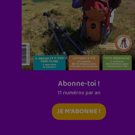
Abonne-toi !
11 numéros par an
JE M'ABONNE !