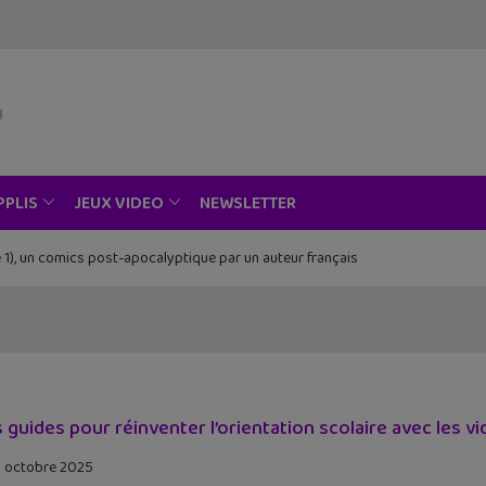
NEWSLETTER
PPLIS
JEUX VIDEO
 1), un comics post-apocalyptique par un auteur français
Piece au musée Grévin, Zoo Art Show, Passion Japon…
s guides pour réinventer l’orientation scolaire avec les vi
 octobre 2025