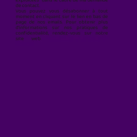
exploitées* dans le cadre de ma demande
de contact.
Vous pouvez vous désabonner à tout
moment en cliquant sur le lien en bas de
page de nos emails. Pour obtenir plus
d'informations sur nos pratiques de
confidentialité, rendez-vous sur notre
site web
geekjunior.fr/informations-
cookies/