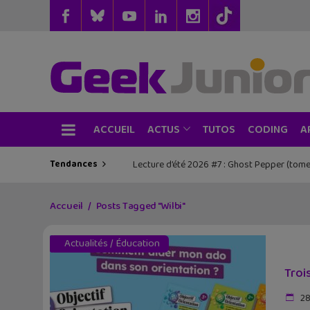
ACCUEIL
TUTOS
CODING
ACTUS
A
Tendances
Lecture d’été 2026 #7 : Ghost Pepper (tome
Les sorties geek de l’été à Paris : One 
Accueil
Posts Tagged "Wilbi"
Actualités
/
Éducation
Troi
28