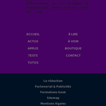
d'informations sur nos pratiques de
confidentialité, rendez-vous sur notre
site web
geekjunior.fr/informations-
cookies/
ACCUEIL
À LIRE
ACTUS
À VOIR
APPLIS
BOUTIQUE
TESTS
CONTACT
TUTOS
La rédaction
Partenariat & Publicités
Formations Geek
Sitemap
Mentions légales