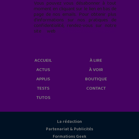
Vous pouvez vous désabonner à tout
moment en cliquant sur le lien en bas de
page de nos emails. Pour obtenir plus
d'informations sur nos pratiques de
confidentialité, rendez-vous sur notre
site web
geekjunior.fr/informations-
cookies/
ACCUEIL
À LIRE
ACTUS
À VOIR
APPLIS
BOUTIQUE
TESTS
CONTACT
TUTOS
La rédaction
Partenariat & Publicités
Formations Geek