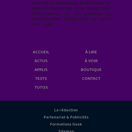
moment en cliquant sur le lien en bas de
page de nos emails. Pour obtenir plus
d'informations sur nos pratiques de
confidentialité, rendez-vous sur notre
site web
geekjunior.fr/informations-
cookies/
ACCUEIL
À LIRE
ACTUS
À VOIR
APPLIS
BOUTIQUE
TESTS
CONTACT
TUTOS
La rédaction
Partenariat & Publicités
Formations Geek
Sitemap