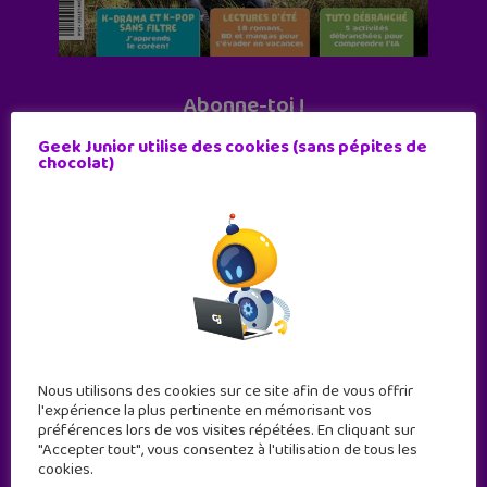
Abonne-toi !
11 numéros par an
Geek Junior utilise des cookies (sans pépites de
chocolat)
JE M'ABONNE !
Nous utilisons des cookies sur ce site afin de vous offrir
l'expérience la plus pertinente en mémorisant vos
préférences lors de vos visites répétées. En cliquant sur
"Accepter tout", vous consentez à l'utilisation de tous les
cookies.