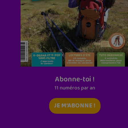
Abonne-toi !
11 numéros par an
JE M'ABONNE !