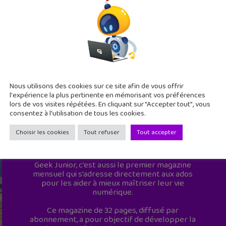
Nous utilisons des cookies sur ce site afin de vous offrir
l'expérience la plus pertinente en mémorisant vos préférences
lors de vos visites répétées. En cliquant sur "Accepter tout", vous
consentez à l'utilisation de tous les cookies.
Choisir les cookies
Tout refuser
Tout accepter
Geek Junior est le premier site de culture
numérique à destination des adolescents.
Geek Junior, c’est aussi le premier magazine
mensuel qui s’adresse directement aux ados
pour les aider à mieux maîtriser leur vie
numérique.
Ce magazine de 32 pages, diffusé par
abonnement, a pour objectif de développer la