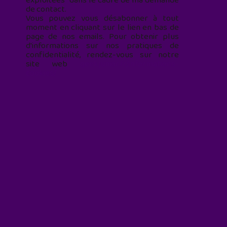
exploitées* dans le cadre de ma demande
de contact.
Vous pouvez vous désabonner à tout
moment en cliquant sur le lien en bas de
page de nos emails. Pour obtenir plus
d'informations sur nos pratiques de
confidentialité, rendez-vous sur notre
site web
geekjunior.fr/informations-
cookies/