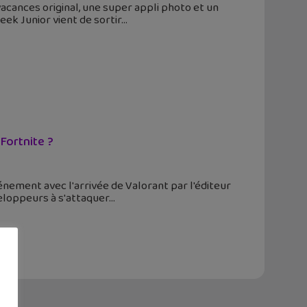
 vacances original, une super appli photo et un
ek Junior vient de sortir
 Fortnite ?
vénement avec l'arrivée de Valorant par l'éditeur
eloppeurs à s'attaquer