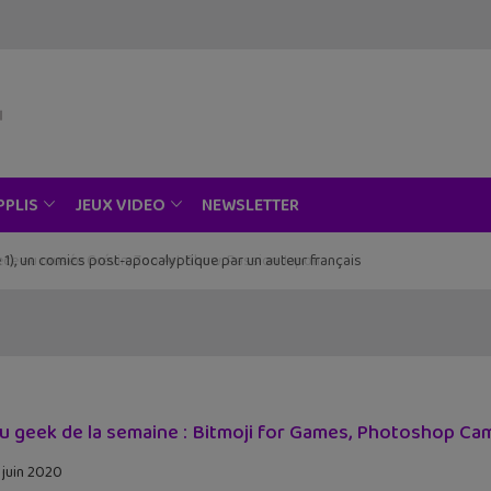
NEWSLETTER
PPLIS
JEUX VIDEO
ce au musée Grévin, Zoo Art Show, Passion Japon…
tu geek de la semaine : Bitmoji for Games, Photoshop Came
 juin 2020