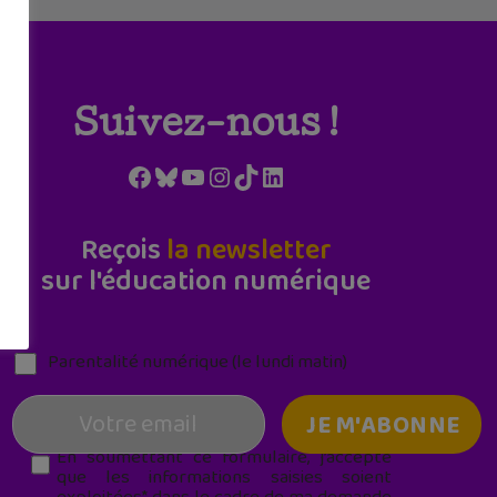
Suivez-nous !
Facebook
Bluesky
YouTube
Instagram
TikTok
LinkedIn
Reçois
la newsletter
sur l'éducation numérique
Parentalité numérique (le lundi matin)
En soumettant ce formulaire, j’accepte
que les informations saisies soient