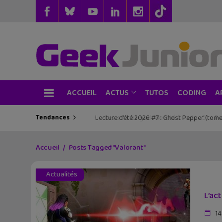
ACCUEIL
TUTOS
CODING
ACTUS
A
Tendances
Les sorties geek de l’été à Paris : One Pie
Accueil
Posts Tagged "Valorant"
Actualités
L’ac
14