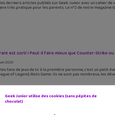
 les derniers articles publiés sur Geek Junior avec un cahier de
ire très pratique pour les parents. Le n°2 de notre magazine Ge
rant est sorti ! Peut-il faire mieux que Counter-Strike ou
juin 2020
les fans de jeux de tir à la première personne, c'est un petit é
ague of Legend, Riots Game. Ils ne sont pas nombreux, les dév
Geek Junior utilise des cookies (sans pépites de
chocolat)