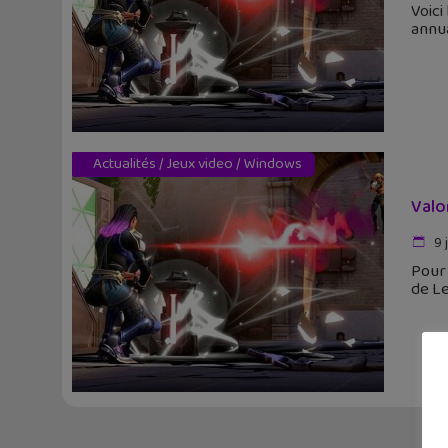
Voici
annua
Actualités
/
Jeux video
/
Windows
Valo
9 
Pour 
de Le