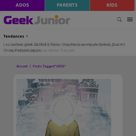
ADOS
PARENTS
KIDS
Tendances
Les sorties geek de l’été à Paris : One Piece au musée Grévin, Zoo Art
Show, Passion Japon…
Accueil
Posts Tagged "URSS"