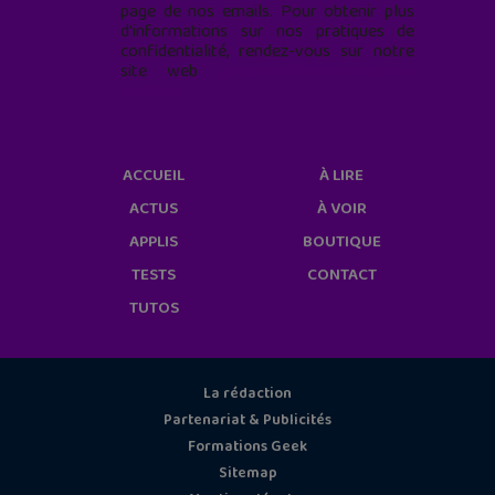
page de nos emails. Pour obtenir plus
d'informations sur nos pratiques de
confidentialité, rendez-vous sur notre
site web
geekjunior.fr/informations-
cookies/
ACCUEIL
À LIRE
ACTUS
À VOIR
APPLIS
BOUTIQUE
TESTS
CONTACT
TUTOS
La rédaction
Partenariat & Publicités
Formations Geek
Sitemap