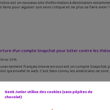
Intox est un nouveau site d'information à destination notammen
s liens pour aiguiser son sens critique et ne plus se faire avoir 
rture d’un compte Snapchat pour lutter contre les théo
février 2016
ouvernement français innove en ouvrant un compte Snapchat p
ot qui envahit le web. C'est bien connu, les américains ne sont ja
Geek Junior utilise des cookies (sans pépites de
chocolat)