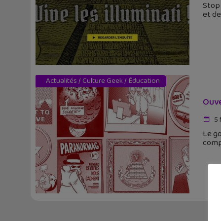
Stop 
et de
Actualités
/
Culture Geek
/
Éducation
Ouve
5 
Le g
compl