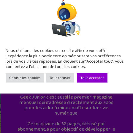
Nous utilisons des cookies sur ce site afin de vous offrir
l'expérience la plus pertinente en mémorisant vos préférences
lors de vos visites répétées. En cliquant sur "Accepter tout", vous
consentez à l'utilisation de tous les cookies.
Choisir les cookies
Tout refuser
Tout accepter
Geek Junior est le premier site de culture
numérique à destination des adolescents.
Geek Junior, c’est aussi le premier magazine
mensuel qui s’adresse directement aux ados
pour les aider à mieux maîtriser leur vie
numérique.
Ce magazine de 32 pages, diffusé par
abonnement, a pour objectif de développer la