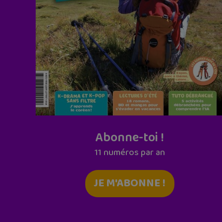
Abonne-toi !
11 numéros par an
JE M'ABONNE !