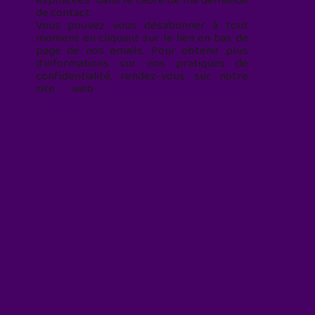
exploitées* dans le cadre de ma demande
de contact.
Vous pouvez vous désabonner à tout
moment en cliquant sur le lien en bas de
page de nos emails. Pour obtenir plus
d'informations sur nos pratiques de
confidentialité, rendez-vous sur notre
site web
geekjunior.fr/informations-
cookies/