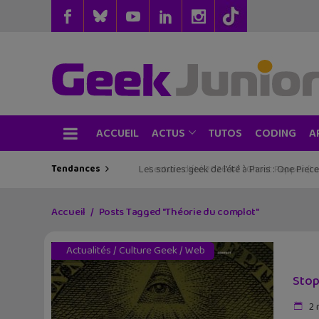
ACCUEIL
TUTOS
CODING
ACTUS
A
Tendances
Les sorties geek de l’été à Paris : One Pie
Accueil
Posts Tagged "Théorie du complot"
Actualités
/
Culture Geek
/
Web
Stop
2 