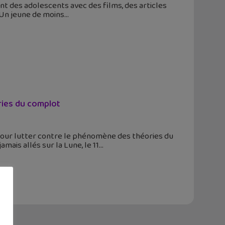
t des adolescents avec des films, des articles
! Un jeune de moins
ries du complot
our lutter contre le phénomène des théories du
mais allés sur la Lune, le 11