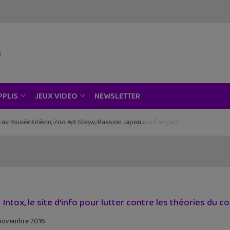
NEWSLETTER
PPLIS
JEUX VIDEO
ce au musée Grévin, Zoo Art Show, Passion Japon…
 Intox, le site d’info pour lutter contre les théories du c
novembre 2016