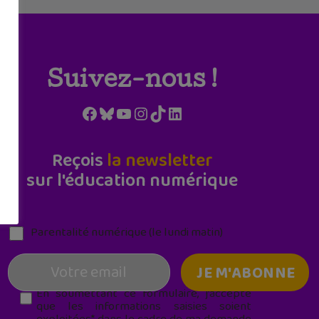
Suivez-nous !
Facebook
Bluesky
YouTube
Instagram
TikTok
LinkedIn
Reçois
la newsletter
sur l'éducation numérique
Parentalité numérique (le lundi matin)
En soumettant ce formulaire, j’accepte
que les informations saisies soient