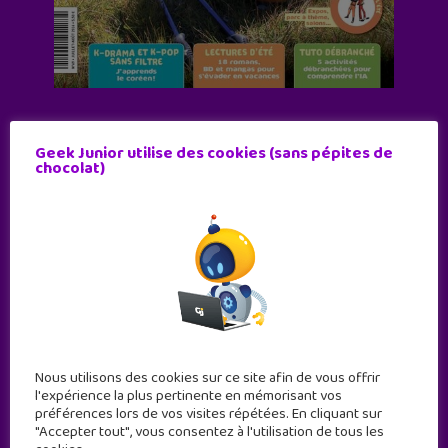
Abonne-toi !
Geek Junior utilise des cookies (sans pépites de
11 numéros par an
chocolat)
JE M'ABONNE !
Nous utilisons des cookies sur ce site afin de vous offrir
l'expérience la plus pertinente en mémorisant vos
préférences lors de vos visites répétées. En cliquant sur
"Accepter tout", vous consentez à l'utilisation de tous les