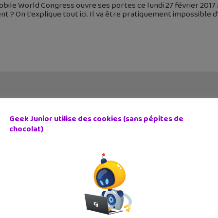
bile World Congress ouvre ses portes ce lundi 27 février 2017
nt ? On t'explique tout ici. Il va être pratiquement impossible
Geek Junior utilise des cookies (sans pépites de
chocolat)