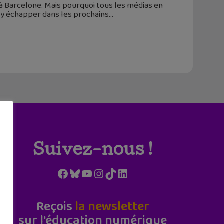
 à Barcelone. Mais pourquoi tous les médias en
 d'y échapper dans les prochains
Suivez-nous !
Facebook
Bluesky
YouTube
Instagram
TikTok
LinkedIn
Reçois
la newsletter
sur l'éducation numérique