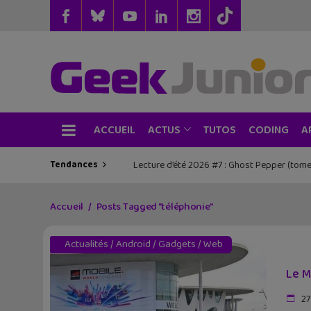
ACCUEIL
TUTOS
CODING
ACTUS
A
Tendances
Lecture d’été 2026 #7 : Ghost Pepper (tome
Accueil
Posts Tagged "téléphonie"
Actualités
/
Android
/
Gadgets
/
Web
Le M
27