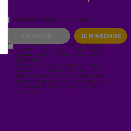
Parentalité numérique (le lundi matin)
En soumettant ce formulaire, j’accepte
que les informations saisies soient
exploitées* dans le cadre de ma demande
de contact.
Vous pouvez vous désabonner à tout
moment en cliquant sur le lien en bas de
page de nos emails. Pour obtenir plus
d'informations sur nos pratiques de
confidentialité, rendez-vous sur notre
site web
geekjunior.fr/informations-
cookies/