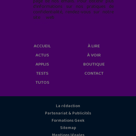
page de nos emails. Pour obtenir plus
d'informations sur nos pratiques de
confidentialité, rendez-vous sur notre
site web
geekjunior.fr/informations-
cookies/
ACCUEIL
À LIRE
ACTUS
À VOIR
APPLIS
BOUTIQUE
TESTS
CONTACT
TUTOS
La rédaction
Partenariat & Publicités
Formations Geek
Sitemap
Mentions légales