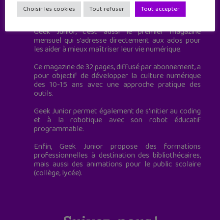
Geek Junior est le premier site de culture numérique
Choisir les cookies
Tout refuser
Tout accepter
à destination des adolescents.
Geek Junior, c’est aussi le premier magazine
mensuel qui s’adresse directement aux ados pour
les aider à mieux maîtriser leur vie numérique.
Ce magazine de 32 pages, diffusé par abonnement, a
pour objectif de développer la culture numérique
des 10-15 ans avec une approche pratique des
outils.
Geek Junior permet également de s'initier au coding
et à la robotique avec son robot éducatif
programmable.
Enfin, Geek Junior propose des formations
professionnelles à destination des bibliothécaires,
mais aussi des animations pour le public scolaire
(collège, lycée).