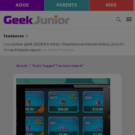
ADOS
PARENTS
KIDS
Tendances
Les sorties geek de l’été à Paris : One Piece au musée Grévin, Zoo Art
Show, Passion Japon…
Accueil
Posts Tagged "T’as tout compris"