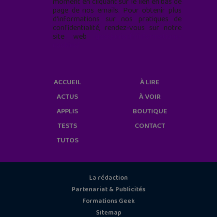
moment en cliquant sur le lien en bas de
page de nos emails. Pour obtenir plus
d'informations sur nos pratiques de
confidentialité, rendez-vous sur notre
site web
geekjunior.fr/informations-
cookies/
ACCUEIL
À LIRE
ACTUS
À VOIR
APPLIS
BOUTIQUE
TESTS
CONTACT
TUTOS
La rédaction
Partenariat & Publicités
Formations Geek
Sitemap