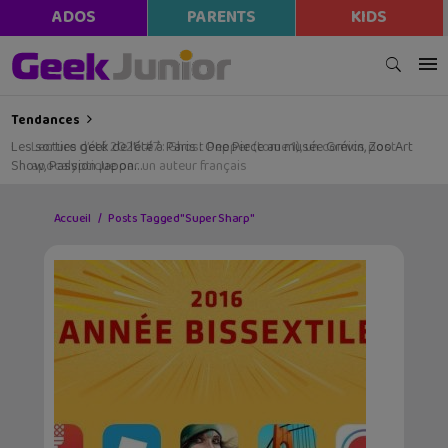
ADOS
PARENTS
KIDS
Tendances
Les sorties geek de l’été à Paris : One Piece au musée Grévin, Zoo Art
Show, Passion Japon…
Accueil
Posts Tagged "Super Sharp"