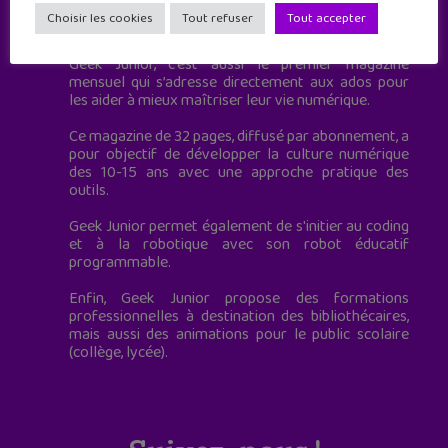
Geek Junior est le premier site de culture numérique
Choisir les cookies
Tout refuser
Tout accepter
à destination des adolescents.
Geek Junior, c’est aussi le premier magazine
mensuel qui s’adresse directement aux ados pour
les aider à mieux maîtriser leur vie numérique.
Ce magazine de 32 pages, diffusé par abonnement, a
pour objectif de développer la culture numérique
des 10-15 ans avec une approche pratique des
outils.
Geek Junior permet également de s'initier au coding
et à la robotique avec son robot éducatif
programmable.
Enfin, Geek Junior propose des formations
professionnelles à destination des bibliothécaires,
mais aussi des animations pour le public scolaire
(collège, lycée).