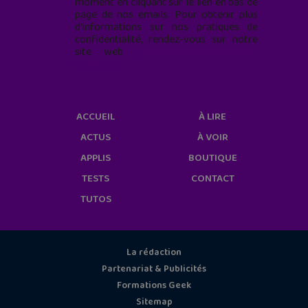
moment en cliquant sur le lien en bas de
page de nos emails. Pour obtenir plus
d'informations sur nos pratiques de
confidentialité, rendez-vous sur notre
site web
geekjunior.fr/informations-
cookies/
ACCUEIL
À LIRE
ACTUS
À VOIR
APPLIS
BOUTIQUE
TESTS
CONTACT
TUTOS
La rédaction
Partenariat & Publicités
Formations Geek
Sitemap