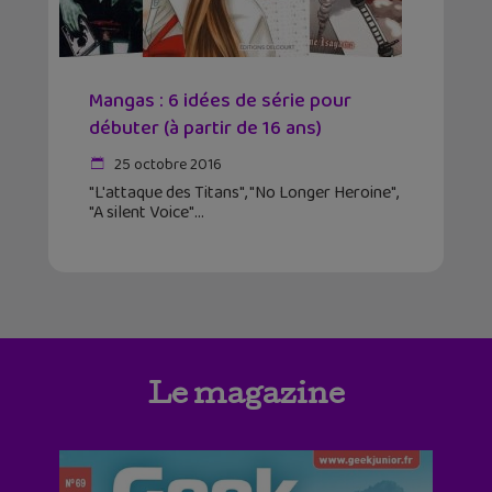
Mangas : 6 idées de série pour
débuter (à partir de 16 ans)
25 octobre 2016
"L'attaque des Titans", "No Longer Heroine",
"A silent Voice"
Le magazine