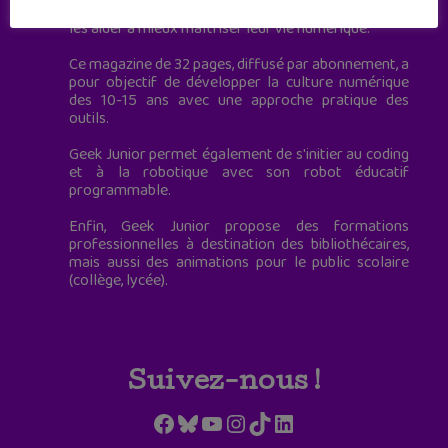
mensuel qui s’adresse directement aux ados pour
les aider à mieux maîtriser leur vie numérique.
Ce magazine de 32 pages, diffusé par abonnement, a
pour objectif de développer la culture numérique
des 10-15 ans avec une approche pratique des
outils.
Geek Junior permet également de s'initier au coding
et à la robotique avec son robot éducatif
programmable.
Enfin, Geek Junior propose des formations
professionnelles à destination des bibliothécaires,
mais aussi des animations pour le public scolaire
(collège, lycée).
Suivez-nous !
Facebook
Bluesky
YouTube
Instagram
TikTok
LinkedIn