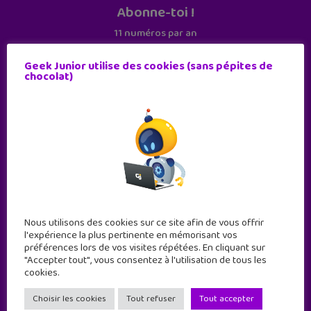
Abonne-toi !
11 numéros par an
Geek Junior utilise des cookies (sans pépites de
JE M'ABONNE !
chocolat)
Nous utilisons des cookies sur ce site afin de vous offrir
l'expérience la plus pertinente en mémorisant vos
préférences lors de vos visites répétées. En cliquant sur
"Accepter tout", vous consentez à l'utilisation de tous les
Geek Junior est le premier site de culture numérique
cookies.
à destination des adolescents.
Choisir les cookies
Tout refuser
Tout accepter
Geek Junior, c’est aussi le premier magazine