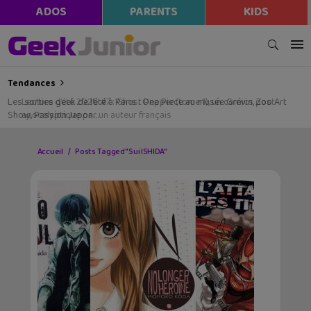
ADOS
PARENTS
KIDS
Tendances
Les sorties geek de l’été à Paris : One Piece au musée Grévin, Zoo Art
Show, Passion Japon…
Accueil
Posts Tagged "Sui ISHIDA"