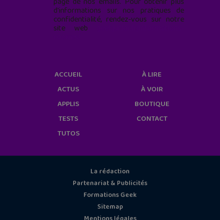
page de nos emails. Pour obtenir plus
d'informations sur nos pratiques de
confidentialité, rendez-vous sur notre
site web
geekjunior.fr/informations-
cookies/
ACCUEIL
À LIRE
ACTUS
À VOIR
APPLIS
BOUTIQUE
TESTS
CONTACT
TUTOS
La rédaction
Partenariat & Publicités
Formations Geek
Sitemap
Mentions légales