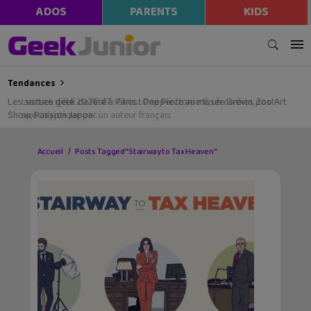
ADOS
PARENTS
KIDS
Tendances
Les sorties geek de l’été à Paris : One Piece au musée Grévin, Zoo Art
Show, Passion Japon…
Accueil
Posts Tagged "Stairway to Tax Heaven"