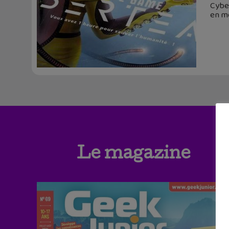
Cyber
en m
Le magazine