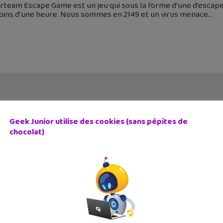
team Escape Game est un jeu qui sous la forme d'une d'escape 
oins d'une heure. Nous sommes en 2149 et un virus menace
Geek Junior utilise des cookies (sans pépites de
chocolat)