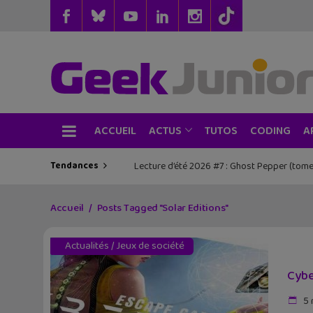
ACCUEIL
TUTOS
CODING
ACTUS
A
Tendances
Lecture d’été 2026 #7 : Ghost Pepper (tome
Les sorties geek de l’été à Paris : One 
Accueil
Posts Tagged "Solar Editions"
Actualités
/
Jeux de société
Cybe
5 