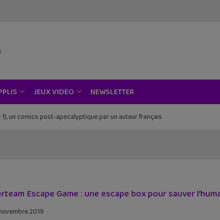
NEWSLETTER
PPLIS
JEUX VIDEO
 1), un comics post-apocalyptique par un auteur français
Piece au musée Grévin, Zoo Art Show, Passion Japon…
rteam Escape Game : une escape box pour sauver l’human
novembre 2019