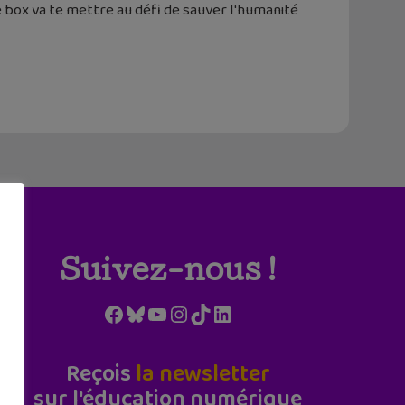
box va te mettre au défi de sauver l'humanité
Suivez-nous !
Facebook
Bluesky
YouTube
Instagram
TikTok
LinkedIn
Reçois
la newsletter
sur l'éducation numérique