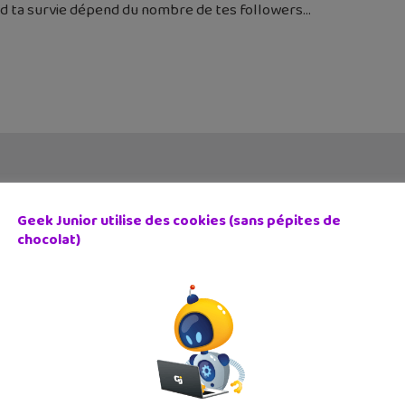
d ta survie dépend du nombre de tes followers
Geek Junior utilise des cookies (sans pépites de
chocolat)