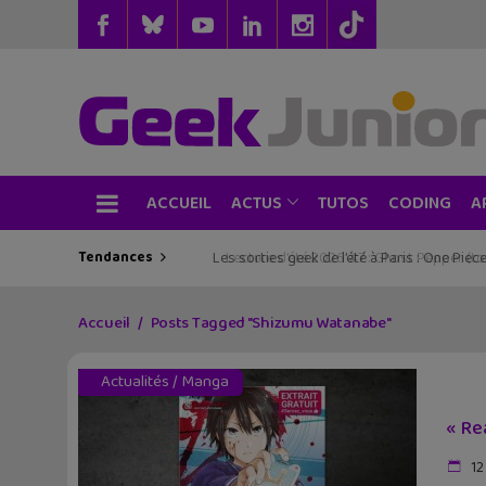
ACCUEIL
TUTOS
CODING
ACTUS
A
Tendances
Les sorties geek de l’été à Paris : One Pie
Accueil
Posts Tagged "Shizumu Watanabe"
Actualités
/
Manga
« Re
12