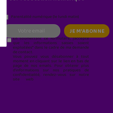
Parentalité numérique (le lundi matin)
En soumettant ce formulaire, j’accepte
que les informations saisies soient
exploitées* dans le cadre de ma demande
de contact.
Vous pouvez vous désabonner à tout
moment en cliquant sur le lien en bas de
page de nos emails. Pour obtenir plus
d'informations sur nos pratiques de
confidentialité, rendez-vous sur notre
site web
geekjunior.fr/informations-
cookies/