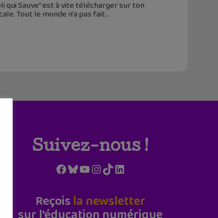
li qui Sauve" est à vite télécharger sur ton
ale. Tout le monde n'a pas fait
Suivez-nous !
Facebook
Bluesky
YouTube
Instagram
TikTok
LinkedIn
Reçois
la newsletter
sur l'éducation numérique