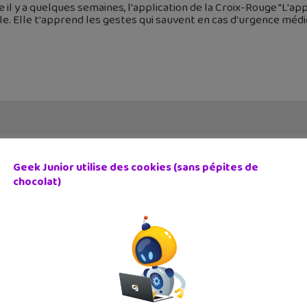
e il y a quelques semaines, l'application de la Croix-Rouge "L'app
e. Elle t'apprend les gestes qui sauvent en cas d'urgence médic
Geek Junior utilise des cookies (sans pépites de
chocolat)