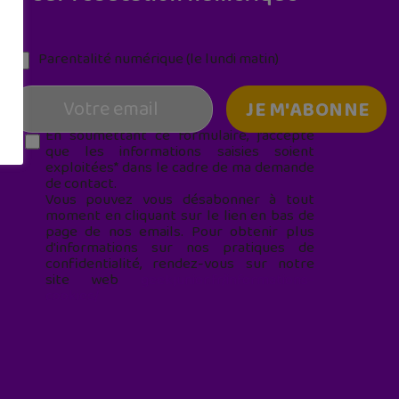
Parentalité numérique (le lundi matin)
En soumettant ce formulaire, j’accepte
que les informations saisies soient
exploitées* dans le cadre de ma demande
de contact.
Vous pouvez vous désabonner à tout
moment en cliquant sur le lien en bas de
page de nos emails. Pour obtenir plus
d'informations sur nos pratiques de
confidentialité, rendez-vous sur notre
site web
geekjunior.fr/informations-
cookies/