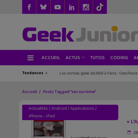
ACCUEIL
TUTOS
CODING
ACTUS
A
Tendances
Les sorties geek de l’été à Paris : One Pie
Accueil
Posts Tagged "secourisme"
Actualités
/
Android
/
Applications
/
iPhone - iPad
« L’
29