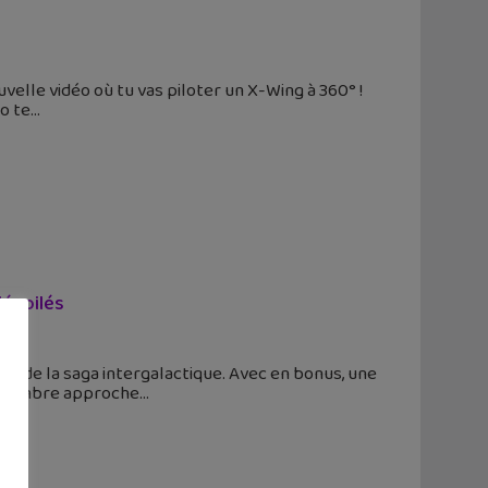
velle vidéo où tu vas piloter un X-Wing à 360° !
o te
dévoilés
off de la saga intergalactique. Avec en bonus, une
 décembre approche