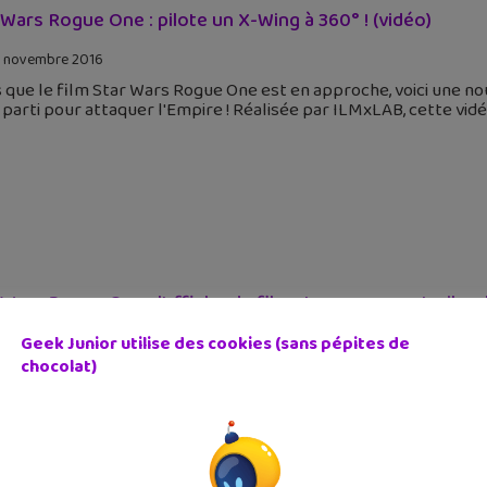
 Wars Rogue One : pilote un X-Wing à 360° ! (vidéo)
 novembre 2016
 que le film Star Wars Rogue One est en approche, voici une nou
 parti pour attaquer l'Empire ! Réalisée par ILMxLAB, cette vidé
 Wars Rogue One : l’affiche du film et un nouveau trailer 
Geek Junior utilise des cookies (sans pépites de
 octobre 2016
chocolat)
 enfin l'affiche du prochain Star Wars Rogue One, premier spin-
-annonce qui nous en dit bien plus sur le film. La date du 14