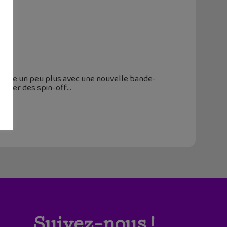
us
montre un peu plus avec une nouvelle bande-
remier des spin-off
Suivez-nous !