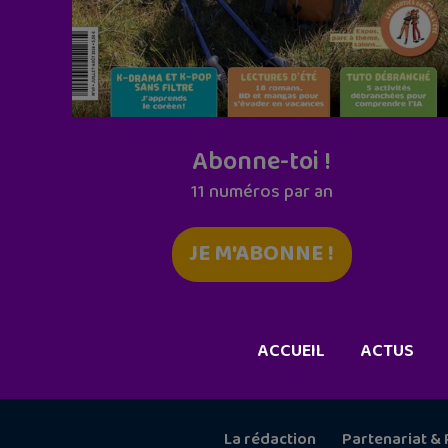
Abonne-toi !
11 numéros par an
JE M'ABONNE !
ACCUEIL
ACTUS
La rédaction
Partenariat & 