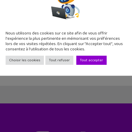
 Wars Rogue One : un nouveau trailer nous en montre pl
Nous utilisons des cookies sur ce site afin de vous offrir
 août 2016
l'expérience la plus pertinente en mémorisant vos préférences
lors de vos visites répétées. En cliquant sur "Accepter tout", vous
 One : A Star Wars Story, premier des spin-off de la saga se 
consentez à l'utilisation de tous les cookies.
ce. De quoi patienter avec la sortie le 14 décembre 2016. Ce p
Choisir les cookies
Tout refuser
Tout accepter