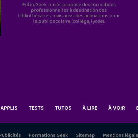
Enfin, Geek Junior propose des formations
professionnelles à destination des
bibliothécaires, mais aussi des animations pour
le public scolaire (collège, lycée).
APPLIS
TESTS
TUTOS
À LIRE
À VOIR
Publicités
Formations Geek
Sitemap
Mentions légal