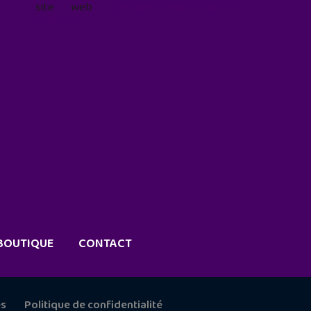
site web
geekjunior.fr/informations-
cookies/
BOUTIQUE
CONTACT
es
Politique de confidentialité