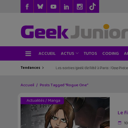
ACCUEIL
TUTOS
CODING
ACTUS
A
Tendances
Les sorties geek de l’été à Paris : One Pie
Accueil
Posts Tagged "Rogue One"
Actualités
/
Manga
Le f
10