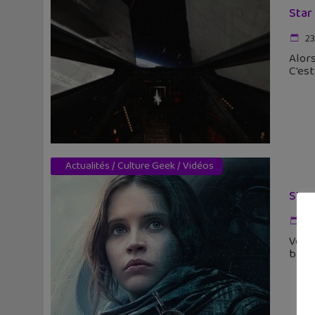
Star
23
Alors
C'est
Actualités
/
Culture Geek
/
Vidéos
Star
13
Voici
bande