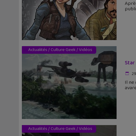
Après
publi
Actualités
/
Culture Geek
/
Vidéos
Star
29
Il ne
avare
Actualités
/
Culture Geek
/
Vidéos